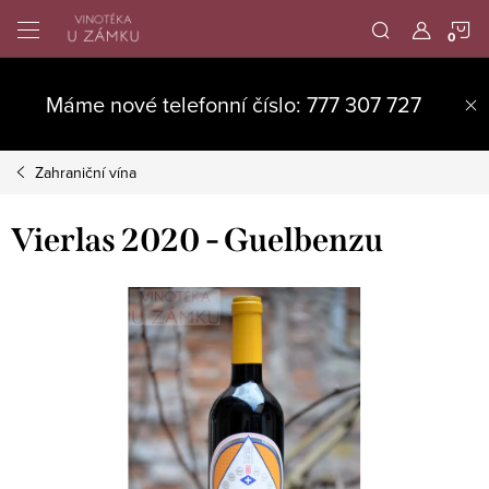
Přejít
N
na
obsah
K
Máme nové telefonní číslo: 777 307 727
Zahraniční vína
Vierlas 2020 - Guelbenzu