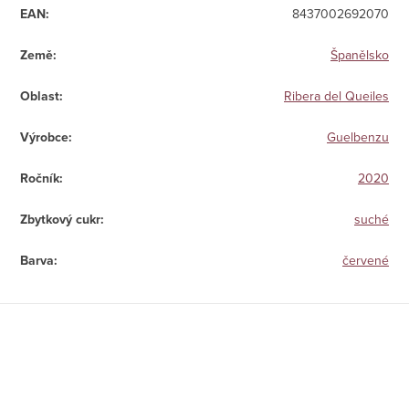
EAN
:
8437002692070
Země
:
Španělsko
Oblast
:
Ribera del Queiles
Výrobce
:
Guelbenzu
Ročník
:
2020
Zbytkový cukr
:
suché
Barva
:
červené