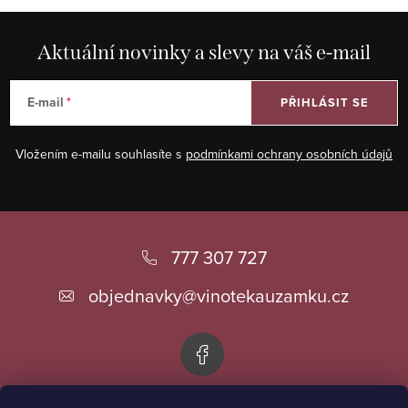
Aktuální novinky a slevy na váš e-mail
E-mail
PŘIHLÁSIT SE
Vložením e-mailu souhlasíte s
podmínkami ochrany osobních údajů
Z
á
777 307 727
p
objednavky
@
vinotekauzamku.cz
a
t
í