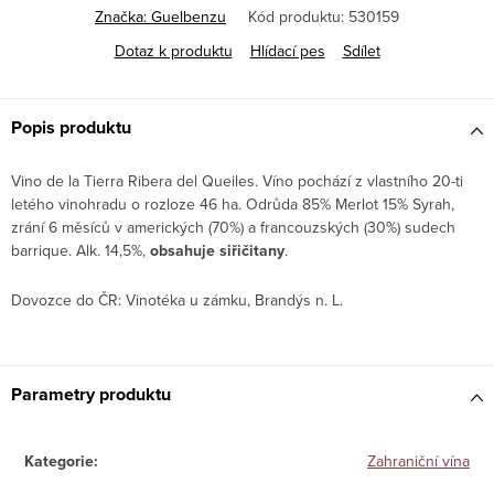
Značka:
Guelbenzu
Kód produktu:
530159
Dotaz k produktu
Hlídací pes
Sdílet
Popis produktu
Vino de la Tierra Ribera del Queiles. Víno pochází z vlastního 20-ti
letého vinohradu o rozloze 46 ha. Odrůda 85% Merlot 15% Syrah,
zrání 6 měsíců v amerických (70%) a francouzských (30%) sudech
barrique. Alk. 14,5%,
obsahuje siřičitany
.
Dovozce do ČR: Vinotéka u zámku, Brandýs n. L.
Parametry produktu
Kategorie
:
Zahraniční vína