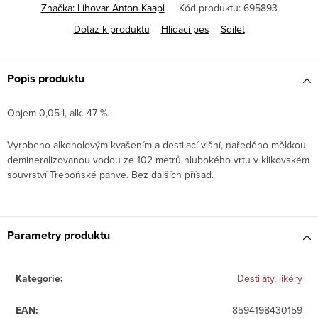
Značka:
Lihovar Anton Kaapl
Kód produktu:
695893
Dotaz k produktu
Hlídací pes
Sdílet
Popis produktu
Objem 0,05 l, alk. 47 %.
Vyrobeno alkoholovým kvašením a destilací višní, naředěno měkkou
demineralizovanou vodou ze 102 metrů hlubokého vrtu v klikovském
souvrství Třeboňské pánve. Bez dalších přísad.
Parametry produktu
Kategorie
:
Destiláty, likéry
EAN
:
8594198430159