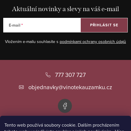
Aktuální novinky a slevy na váš e-mail
E-mail
PŘIHLÁSIT SE
Vložením e-mailu souhlasíte s
podmínkami ochrany osobních údajů
Z
á
777 307 727
p
objednavky
@
vinotekauzamku.cz
a
t
í
Tento web používá soubory cookie. Dalším procházením
Informace pro vás