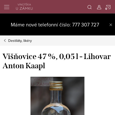
Přejít
N
na
obsah
K
Máme nové telefonní číslo: 777 307 727
Destiláty, likéry
Višňovice 47 %, 0,05 l - Lihovar
Anton Kaapl