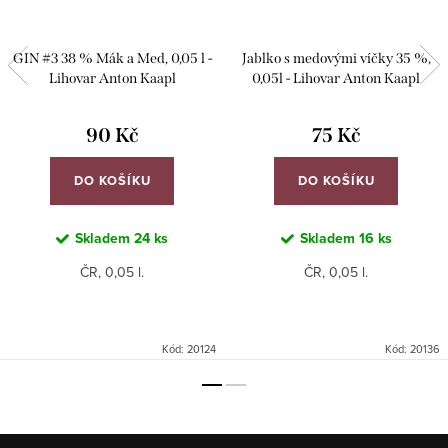
GIN #3 38 % Mák a Med, 0,05 l -
Jablko s medovými víčky 35 %,
Lihovar Anton Kaapl
0,05l - Lihovar Anton Kaapl
90 Kč
75 Kč
DO KOŠÍKU
DO KOŠÍKU
Skladem
24 ks
Skladem
16 ks
ČR, 0,05 l.
ČR, 0,05 l.
Kód:
20124
Kód:
20136