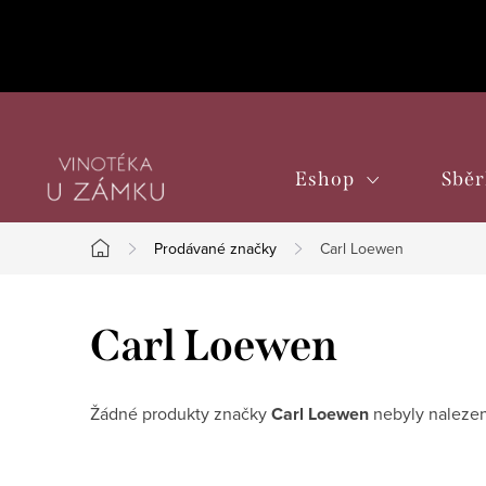
Přejít
na
obsah
Eshop
Sběr
Prodávané značky
Carl Loewen
Domů
Carl Loewen
Žádné produkty značky
Carl Loewen
nebyly nalezen