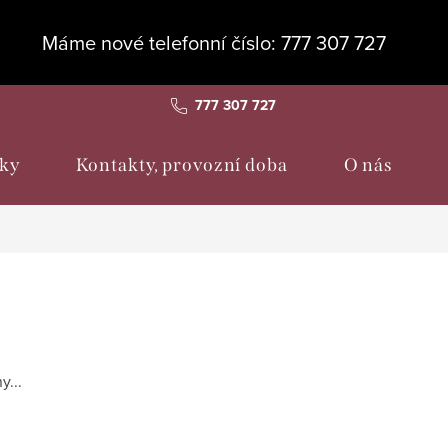
Máme nové telefonní číslo: 777 307 727
777 307 727
ky
Kontakty, provozní doba
O nás
y...