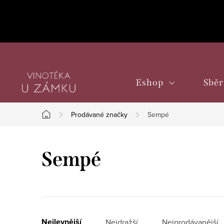
Přejít
na
obsah
Eshop
Sběr
Prodávané značky
Sempé
Domů
Sempé
Nejlevnější
Nejdražší
Nejprodávanější