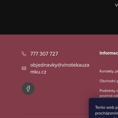
p
V
r
v
k
y
Z
v
á
Informac
777 307 727
ý
p
p
objednavky
@
vinotekauza
a
i
mku.cz
Kontakty, 
t
s
Obchodní 
u
í
Podmínky o
povinná sd
Tento web p
procházením