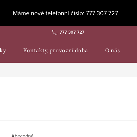
Máme nové telefonní číslo: 777 307 727
777 307 727
ky
Kontakty, provozní doba
O nás
Abecedně