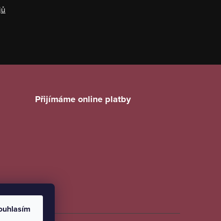
jů
Přijímáme online platby
ouhlasím