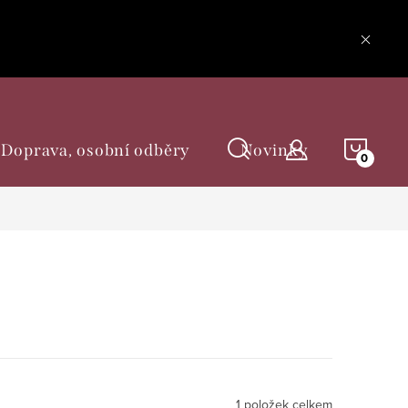
NÁKU
Doprava, osobní odběry
Novinky
KOŠÍ
1
položek celkem