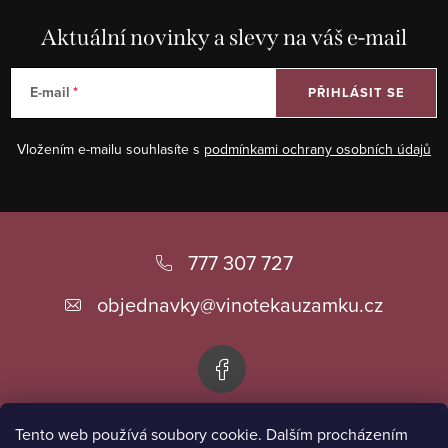
Aktuální novinky a slevy na váš e-mail
E-mail
PŘIHLÁSIT SE
Vložením e-mailu souhlasíte s
podmínkami ochrany osobních údajů
Z
á
777 307 727
p
objednavky
@
vinotekauzamku.cz
a
t
í
Tento web používá soubory cookie. Dalším procházením