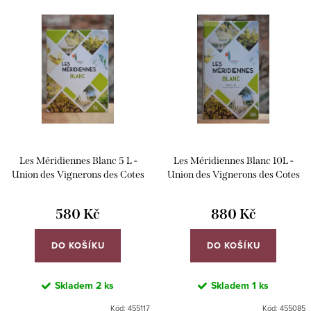
Nejprodávanější
V
n
ý
Abecedně
í
p
p
i
r
s
o
p
d
r
u
Les Méridiennes Blanc 5 L -
Les Méridiennes Blanc 10L -
o
k
Union des Vignerons des Cotes
Union des Vignerons des Cotes
d
du Luberon
du Luberon
t
u
580 Kč
880 Kč
ů
k
DO KOŠÍKU
DO KOŠÍKU
t
ů
Skladem
2 ks
Skladem
1 ks
Kód:
455117
Kód:
455085