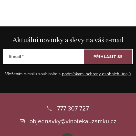
O
v
l
á
Aktuální novinky a slevy na váš e-mail
d
a
E-mail
PŘIHLÁSIT SE
c
í
Vložením e-mailu souhlasíte s
podmínkami ochrany osobních údajů
p
r
v
Z
k
á
777 307 727
y
p
v
objednavky
@
vinotekauzamku.cz
ý
a
p