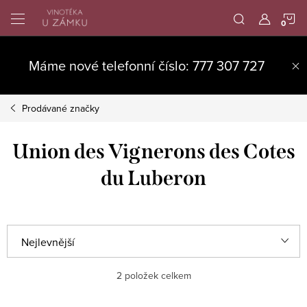
Přejít
N
na
obsah
K
Máme nové telefonní číslo: 777 307 727
Prodávané značky
Union des Vignerons des Cotes
du Luberon
Ř
Nejlevnější
a
Nejdražší
2
položek celkem
z
e