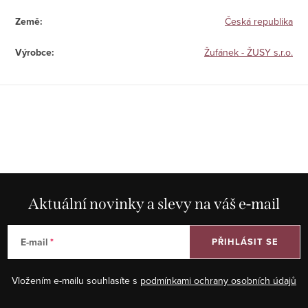
Země
:
Česká republika
Výrobce
:
Žufánek - ŽUSY s.r.o.
Aktuální novinky a slevy na váš e-mail
E-mail
PŘIHLÁSIT SE
Vložením e-mailu souhlasíte s
podmínkami ochrany osobních údajů