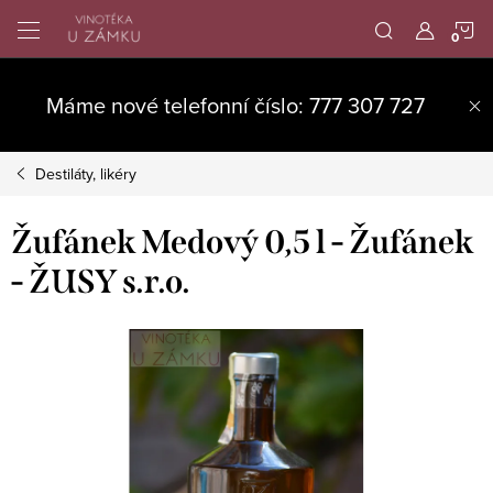
Přejít
N
na
obsah
K
Máme nové telefonní číslo: 777 307 727
Destiláty, likéry
Žufánek Medový 0,5 l - Žufánek
- ŽUSY s.r.o.