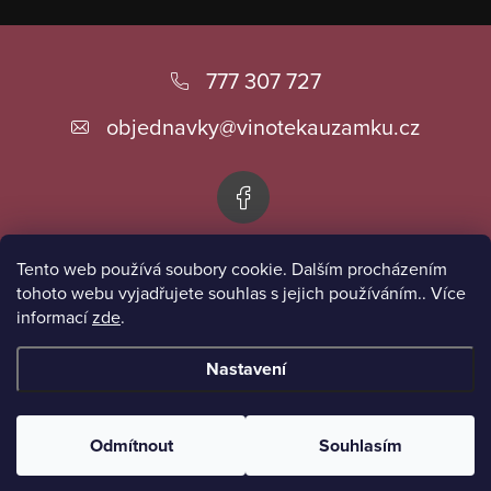
Z
á
777 307 727
p
objednavky
@
vinotekauzamku.cz
a
t
í
Tento web používá soubory cookie. Dalším procházením
Informace pro vás
tohoto webu vyjadřujete souhlas s jejich používáním.. Více
informací
zde
.
Přijímáme online platby
Nastavení
Copyright 2026
Vinotéka u zámku
. Všechna práva vyhrazena.
Odmítnout
Souhlasím
Vytvořil Shoptet