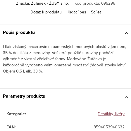
Značka:
Žufánek - ŽUSY s.r.o.
Kód produktu:
695296
Dotaz k produktu
Hlídací pes
Sdílet
Popis produktu
Likér získaný macerováním panenských medových plástů v jemném,
35 % destilátu z medoviny. Veškeré použité suroviny pochází
výhradně z vlastní včelařské farmy. Medového Žufánka je
každoročně vyrobeno velmi omezené množství (řádově stovky lahví).
Objem 0,5 l, alk. 33 %.
Parametry produktu
Kategorie
:
Destiláty, likéry
EAN
:
8594053940632