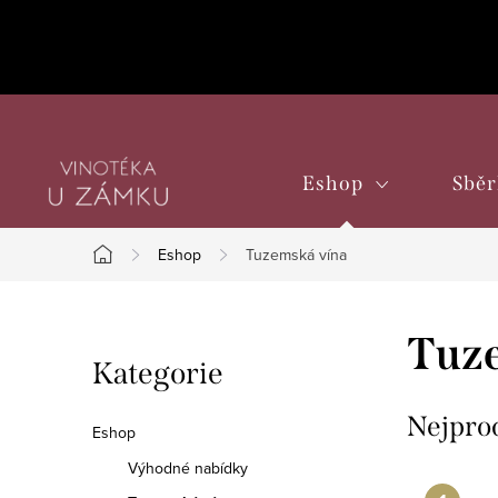
Přejít
na
obsah
Eshop
Sběr
Eshop
Tuzemská vína
Domů
P
Tuz
Přeskočit
Kategorie
o
kategorie
s
Nejpro
Eshop
t
Výhodné nabídky