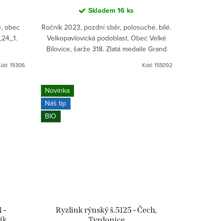
Skladem
16 ks
é, obec
Ročník 2023, pozdní sběr, polosuché, bílé.
R_24_1.
Velkopavlovická podoblast, Obec Velké
Bílovice, šarže 318. Zlatá medaile Grand
Prix Vinex 2026. Zlatá medaile Národní
Kód:
19306
Kód:
155092
soutěž...
Novinka
Náš tip
BIO
 -
Ryzlink rýnský š.5125 - Čech,
ík
Tvrdonice