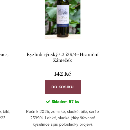
vacs,
Ryzlink rýnský š.2539/4 - Hraniční
Zámeček
142 Kč
DO KOŠÍKU
Skladem
57 ks
, bílé,
Ročník 2025, zemské, sladké, bílé, šarže
1/23.
2539/4. Lehké, sladké (díky šťavnaté
kyselince spíš polosladký projev).