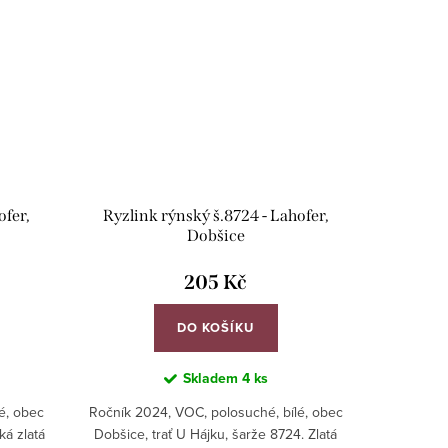
ofer,
Ryzlink rýnský š.8724 - Lahofer,
Dobšice
205 Kč
DO KOŠÍKU
Skladem
4 ks
é, obec
Ročník 2024, VOC, polosuché, bílé, obec
ká zlatá
Dobšice, trať U Hájku, šarže 8724. Zlatá