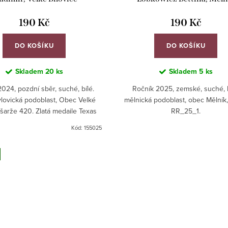
190 Kč
190 Kč
DO KOŠÍKU
DO KOŠÍKU
Skladem
20 ks
Skladem
5 ks
024, pozdní sběr, suché, bílé.
Ročník 2025, zemské, suché, b
lovická podoblast, Obec Velké
mělnická podoblast, obec Mělník
 šarže 420. Zlatá medaile Texas
RR_25_1.
tional wine competition 2025!
Kód:
155025