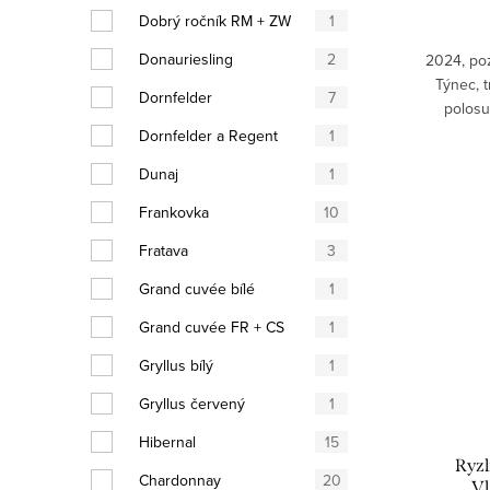
Dobrý ročník RM + ZW
1
Donauriesling
2
2024, poz
Týnec, t
Dornfelder
7
polosu
Dornfelder a Regent
1
Dunaj
1
Frankovka
10
Fratava
3
Grand cuvée bílé
1
Grand cuvée FR + CS
1
Gryllus bílý
1
Gryllus červený
1
Hibernal
15
Ryzl
Chardonnay
20
Vl