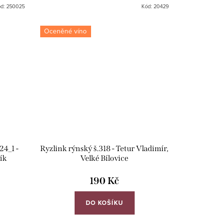
ód:
250025
Kód:
20429
Oceněné víno
24_1 -
Ryzlink rýnský š.318 - Tetur Vladimír,
ík
Velké Bílovice
190 Kč
DO KOŠÍKU