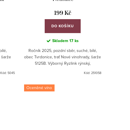
199 Kč
DO KOŠÍKU
Skladem
17 ks
ílé,
Ročník 2025, pozdní sběr, suché, bílé,
, šarže
obec Tvrdonice, trať Nové vinohrady, šarže
5125B. Výborný Ryzlink rýnský,
doporučujeme!
Kód:
5045
Kód:
251058
Oceněné víno