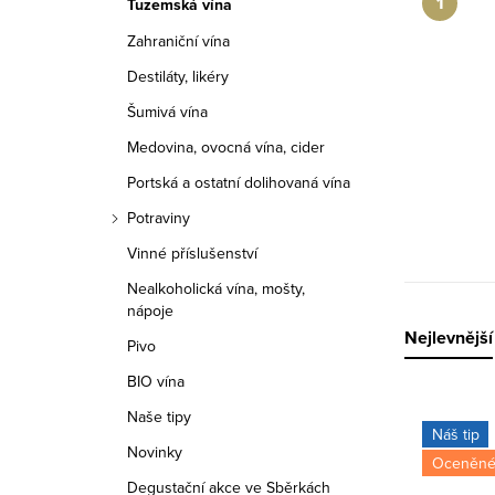
Tuzemská vína
r
Zahraniční vína
a
Destiláty, likéry
n
Šumivá vína
n
Medovina, ovocná vína, cider
í
Portská a ostatní dolihovaná vína
Potraviny
p
Vinné příslušenství
a
Nealkoholická vína, mošty,
nápoje
n
Ř
Nejlevnější
Pivo
e
a
BIO vína
l
V
Naše tipy
z
Náš tip
Novinky
ý
Oceněné
e
Degustační akce ve Sběrkách