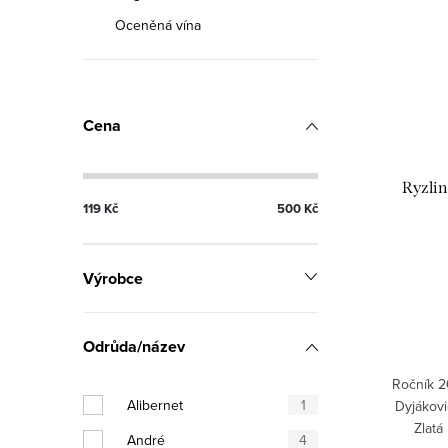
p
n
Oceněná vína
i
í
s
p
p
Cena
r
r
o
Ryzlin
o
d
119
Kč
500
Kč
d
u
u
Výrobce
k
k
t
Odrůda/název
t
ů
Ročník 2
ů
Alibernet
1
Dyjákovi
Zlatá
André
4