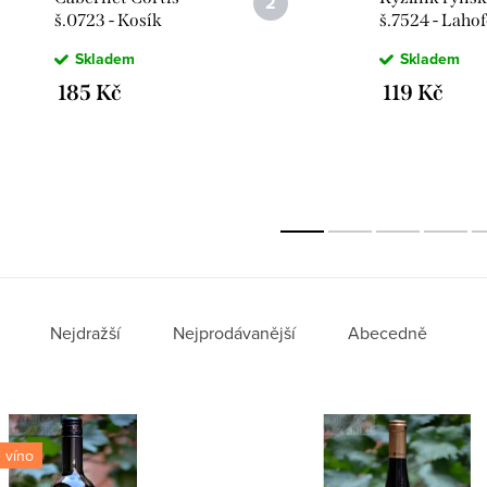
š.0723 - Kosík
š.7524 - Lahof
Pavel, Tvrdonice
Dobšice
Skladem
Skladem
185 Kč
119 Kč
Nejdražší
Nejprodávanější
Abecedně
 víno