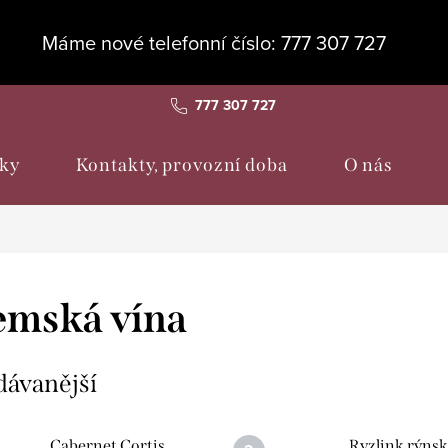
Máme nové telefonní číslo: 777 307 727
777 307 727
ky
Kontakty, provozní doba
O nás
emská vína
dávanější
Cabernet Cortis
Ryzlink rýns