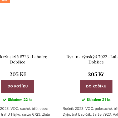
k rýnský š.6723 - Lahofer,
Ryzlink rýnský š.7923 - Lah
Dobšice
Dobšice
205 Kč
205 Kč
DO KOŠÍKU
DO KOŠÍKU
Skladem
22 ks
Skladem
21 ks
2023, VOC, suché, bílé, obec
Ročník 2023, VOC, polosuché, bíl
 trať U Hájku, šarže 6723. Zlatá
Dyje, trať Babičák, šarže 7923. Vel