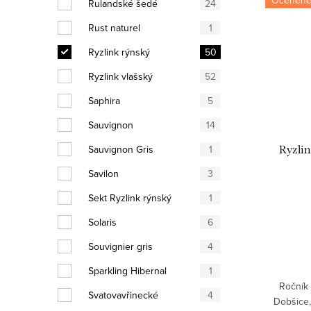
Rulandské šedé
24
Rust naturel
1
Ryzlink rýnský
50
Ryzlink vlašský
52
Saphira
5
Sauvignon
14
Sauvignon Gris
1
Ryzlin
Savilon
3
Sekt Ryzlink rýnský
1
Solaris
6
Souvignier gris
4
Sparkling Hibernal
1
Ročník 
Svatovavřinecké
4
Dobšice,