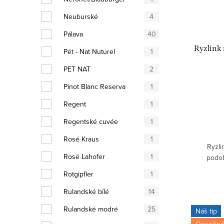
Neuburské
4
Pálava
40
Ryzlink 
Pét - Nat Nuturel
1
PET NAT
2
Pinot Blanc Reserva
1
Regent
1
Regentské cuvée
1
Rosé Kraus
1
Ryzli
Rosé Lahofer
1
podob
Rotgipfler
1
Rulandské bílé
14
Rulandské modré
25
Náš tip
Oceněné