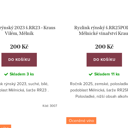
rýnský 2023 š.RR23 - Kraus
Ryzlink rýnský š.RR25POL
Vilém, Mělník
Mělnické vinařství Krau
200 Kč
200 Kč
DO KOŠÍKU
DO KOŠÍKU
Skladem
3 ks
Skladem
11 ks
nk rýnský 2023, suché, bílé,
Ročník 2025, zemské, polosladké,
last Mělnická, šarže RR23 .
podoblast Mělnická, šarže RR2
Polosladké, nižší obsah alkoh
osvěžující, moselský styl.
Kód:
3007
Oceněné víno
 víno