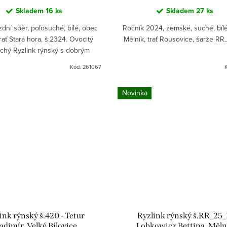
Skladem
16 ks
Skladem
27 ks
dní sběr, polosuché, bílé, obec
Ročník 2024, zemské, suché, bíl
rať Stará hora, š.2324. Ovocitý
Mělník, trať Rousovice, šarže R
chý Ryzlink rýnský s dobrým
poměrem kvalita/cena.
Kód:
261067
Novinka
ink rýnský š.420 - Tetur
Ryzlink rýnský š.RR_25_1
adimír, Velké Bílovice
Lobkowicz Bettina, Měln