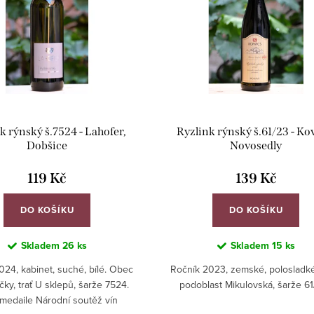
k rýnský š.7524 - Lahofer,
Ryzlink rýnský š.61/23 - Ko
Dobšice
Novosedly
119 Kč
139 Kč
DO KOŠÍKU
DO KOŠÍKU
Skladem
26 ks
Skladem
15 ks
024, kabinet, suché, bílé. Obec
Ročník 2023, zemské, polosladké
čky, trať U sklepů, šarže 7524.
podoblast Mikulovská, šarže 6
 medaile Národní soutěž vín