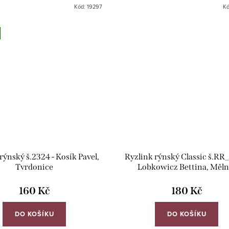
Znojemské podoblasti.
Kód:
19297
K
rýnský š.2324 - Kosík Pavel,
Ryzlink rýnský Classic š.RR_
Tvrdonice
Lobkowicz Bettina, Měln
160 Kč
180 Kč
DO KOŠÍKU
DO KOŠÍKU