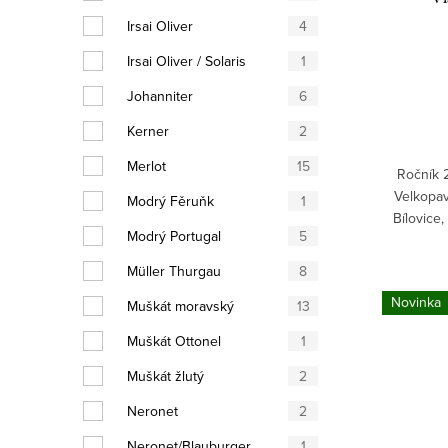
Irsai Oliver
4
Irsai Oliver / Solaris
1
Johanniter
6
Kerner
2
Merlot
15
Ročník 2
Velkopav
Modrý Fěruňk
1
Bílovice,
Modrý Portugal
5
interna
Müller Thurgau
8
Novinka
Muškát moravský
13
Muškát Ottonel
1
Muškát žlutý
2
Neronet
2
Neronet/Blauburger
1