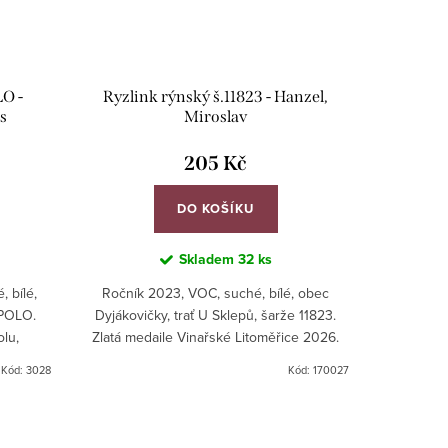
O -
Ryzlink rýnský š.11823 - Hanzel,
s
Miroslav
205 Kč
DO KOŠÍKU
Skladem
32 ks
 bílé,
Ročník 2023, VOC, suché, bílé, obec
5POLO.
Dyjákovičky, trať U Sklepů, šarže 11823.
olu,
Zlatá medaile Vinařské Litoměřice 2026.
Zlatá medaile Národní soutěž vín
Kód:
3028
Kód:
170027
znojemská podoblast...