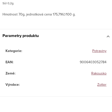
Sůl 0,2g.
Hmotnost 70g, jednotková cena 175,71Kč/100 g.
Parametry produktu
Kategorie
:
Potraviny
EAN
:
9006403052784
Země
:
Rakousko
Výrobce
:
Zotter