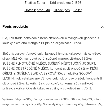
Značka:
Zotter
Kód produktu:
711398
Dotaz k produktu
Hlídací pes
Sdílet
Popis produktu
Bio, Fair trade čokoláda plněná citrónovou a mangovou ganache s
kousky skvělého manga z Filipín od organizace Preda.
Složení: surový třtinový cukr, kakaová hmota, kakaové máslo, rýžový
sirup, MLÉKO, mangové pyré, sušené mango, citrónová šťáva,
SUŠENÉ PLNOTUČNÉ MLÉKO, SUŠENÝ NÍZKOTUČNÝ JOGURT,
SUŠENÉ ODSTŘEDĚNÉ MLÉKO, koncentrát citrónové šťávy, KEŠU
OŘECHY, SUŠENÁ SLADKÁ SYROVÁTKA, emulgátor SÓJOVÝ
LECITIN, nekrystalizovaný třtinový cukr, citrónový prášek (koncentrát
citrónové šťávy, kukuřičný škrob, cukr), kurkuma, sůl, vanilkový
prášek, skořice. Obsah kakaové sušiny v čokoládě min. 70 %.
Výživové údaje na 100g: Energetická hodnota 2080kj/502kcal, Tuky 33g z toho
nasycené mastné kyseliny 20g, Sacharidy 45g z toho cukry 40g, Bílkoviny 5,5g,