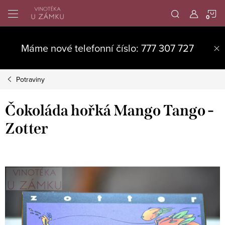
Přejít
N
na
obsah
K
Máme nové telefonní číslo: 777 307 727
Potraviny
Čokoláda hořká Mango Tango -
Zotter