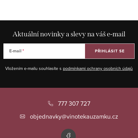
Aktuální novinky a slevy na váš e-mail
E-mail
PŘIHLÁSIT SE
Vložením e-mailu souhlasíte s
podmínkami ochrany osobních údajů
Z
á
777 307 727
p
objednavky
@
vinotekauzamku.cz
a
t