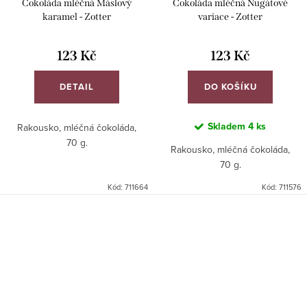
Čokoláda mléčná Máslový
Čokoláda mléčná Nugátové
karamel - Zotter
variace - Zotter
123 Kč
123 Kč
DETAIL
DO KOŠÍKU
Skladem
4 ks
Rakousko, mléčná čokoláda,
70 g.
Rakousko, mléčná čokoláda,
70 g.
Kód:
711664
Kód:
711576