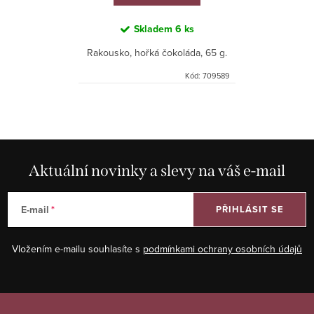
Skladem
6 ks
Rakousko, hořká čokoláda, 65 g.
Kód:
709589
O
v
l
á
Aktuální novinky a slevy na váš e-mail
d
a
E-mail
PŘIHLÁSIT SE
c
í
Vložením e-mailu souhlasíte s
podmínkami ochrany osobních údajů
p
r
v
Z