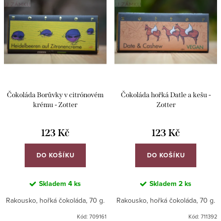
ý
Abecedně
í
p
p
i
r
s
o
p
d
r
u
Čokoláda Borůvky v citrónovém
Čokoláda hořká Datle a kešu -
o
k
krému - Zotter
Zotter
d
t
u
123 Kč
123 Kč
ů
k
DO KOŠÍKU
DO KOŠÍKU
t
ů
Skladem
4 ks
Skladem
2 ks
Rakousko, hořká čokoláda, 70 g.
Rakousko, hořká čokoláda, 70 g.
Kód:
709161
Kód:
711392