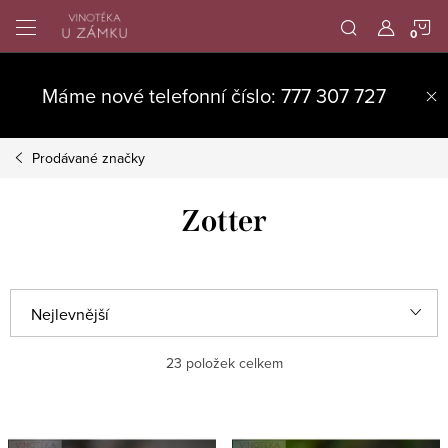
Přejít
N
na
obsah
K
Máme nové telefonní číslo: 777 307 727
Prodávané značky
Zotter
Ř
Nejlevnější
a
Nejdražší
23
položek celkem
z
e
Nejprodávanější
V
n