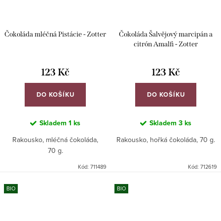
Čokoláda mléčná Pistácie - Zotter
Čokoláda Šalvějový marcipán a
citrón Amalfi - Zotter
123 Kč
123 Kč
DO KOŠÍKU
DO KOŠÍKU
Skladem
1 ks
Skladem
3 ks
Rakousko, mléčná čokoláda,
Rakousko, hořká čokoláda, 70 g.
70 g.
Kód:
711489
Kód:
712619
BIO
BIO