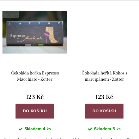
Čokoláda hořká Espresso
Čokoláda hořká Kokos s
Macchiato - Zotter
marcipánem - Zotter
123 Kč
123 Kč
DO KOŠÍKU
DO KOŠÍKU
Skladem
4 ks
Skladem
5 ks