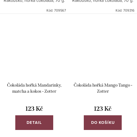
Rakousko, hořká čokoláda, 70 g.
Rakousko, hořká čokoláda, 70 g.
Kód:
709567
Kód:
709316
Čokoláda hořká Mandarinky,
Čokoláda hořká Mango Tango -
matcha a kokos - Zotter
Zotter
123 Kč
123 Kč
DETAIL
DO KOŠÍKU