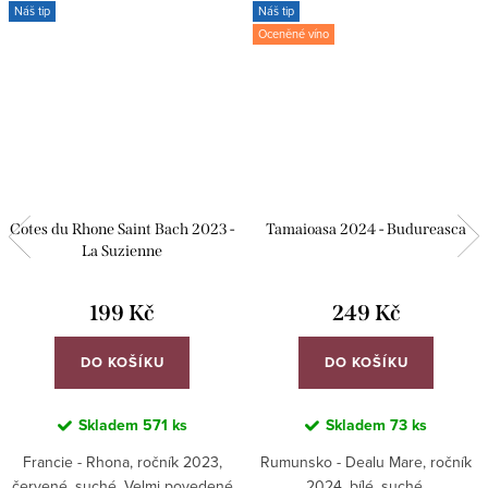
Náš tip
Náš tip
Oceněné víno
Cotes du Rhone Saint Bach 2023 -
Tamaioasa 2024 - Budureasca
La Suzienne
199 Kč
249 Kč
DO KOŠÍKU
DO KOŠÍKU
Skladem
571 ks
Skladem
73 ks
Francie - Rhona, ročník 2023,
Rumunsko - Dealu Mare, ročník
červené, suché. Velmi povedené
2024, bílé, suché.