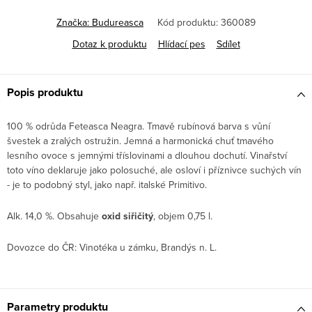
Značka:
Budureasca
Kód produktu:
360089
Dotaz k produktu
Hlídací pes
Sdílet
Popis produktu
100 % odrůda Feteasca Neagra. Tmavě rubínová barva s vůní
švestek a zralých ostružin. Jemná a harmonická chuť tmavého
lesního ovoce s jemnými tříslovinami a dlouhou dochutí. Vinařství
toto víno deklaruje jako polosuché, ale osloví i příznivce suchých vín
- je to podobný styl, jako např. italské Primitivo.
Alk. 14,0 %. Obsahuje
oxid siřičitý
, objem 0,75 l.
Dovozce do ČR: Vinotéka u zámku, Brandýs n. L.
Parametry produktu