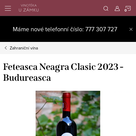
Přejít
N
na
obsah
K
Máme nové telefonní číslo: 777 307 727
Zahraniční vína
Feteasca Neagra Clasic 2023 -
Budureasca