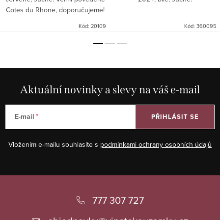
Cotes du Rhone, doporučujeme!
Kód:
20109
Kód:
360095
Aktuální novinky a slevy na váš e-mail
E-mail
PŘIHLÁSIT SE
Vložením e-mailu souhlasíte s
podmínkami ochrany osobních údajů
Z
á
777 307 727
p