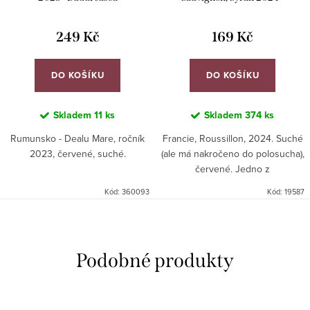
Vignerons Catalans
249 Kč
169 Kč
DO KOŠÍKU
DO KOŠÍKU
Skladem
11 ks
Skladem
374 ks
Rumunsko - Dealu Mare, ročník
Francie, Roussillon, 2024. Suché
2023, červené, suché.
(ale má nakročeno do polosucha),
červené. Jedno z
nejprodávanějších červených vín
Kód:
360093
Kód:
19587
naší vinotéky.