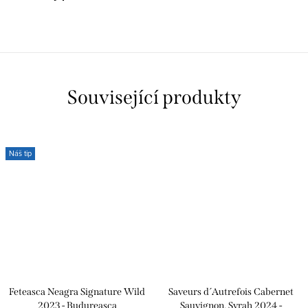
Související produkty
Náš tip
Feteasca Neagra Signature Wild
Saveurs d´Autrefois Cabernet
2023 - Budureasca
Sauvignon, Syrah 2024 -