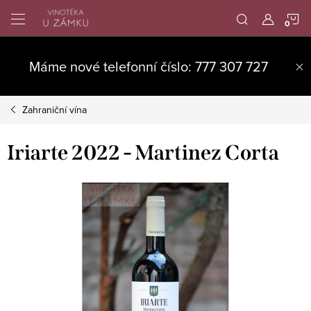
Přejít
N
na
obsah
K
Máme nové telefonní číslo: 777 307 727
Zahraniční vína
Iriarte 2022 - Martinez Corta