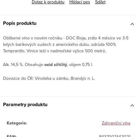
Dotaz k produktu
Hlídací pes
Sdílet
Popis produktu
Oblíbené víno v novém ročníku - DOC Rioja, zrálo 4 měsíce ve 3-5
letých barikových sudech z amerického dubu, odrůda 100%
Tempranillo. Vinice leží v nadmořské výšce 500 metrů.
Alk. 14,5 %. Obsahuje
oxid
siřičitý
, objem 0,75 l.
Dovozce do ČR: Vinotéka u zámku, Brandýs n. L.
Parametry produktu
Kategorie
:
Zahraniční vína
EAN
:
8437007442021