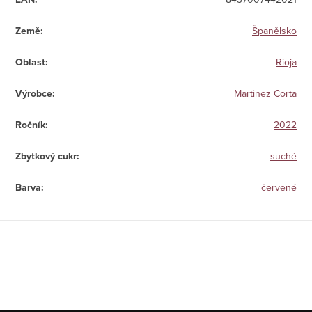
Země
:
Španělsko
Oblast
:
Rioja
Výrobce
:
Martinez Corta
Ročník
:
2022
Zbytkový cukr
:
suché
Barva
:
červené