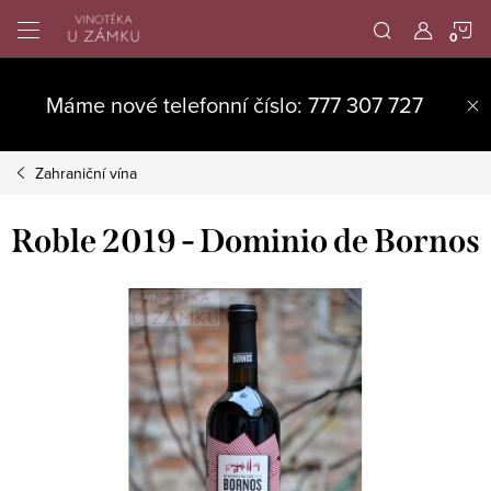
Přejít
N
na
obsah
K
Máme nové telefonní číslo: 777 307 727
Zahraniční vína
Roble 2019 - Dominio de Bornos