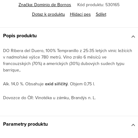
Značka:
Dominio de Bornos
Kód produktu:
530165
Dotaz k produktu
Hlídací pes
Sdílet
Popis produktu
DO Ribera del Duero, 100% Tempranillo z 25-35 letých vinic ležících
v nadmořské výšce 780 metrů. Víno zrálo 6 měsíců ve
francouzských (70%) a amerických (30%) dubových sudech typu
barrique,.
Alk. 14,0 %. Obsahuje
oxid siřičitý
. Objem 0,75 l.
Dovozce do ČR: Vinotéka u zámku, Brandýs n. L.
Parametry produktu