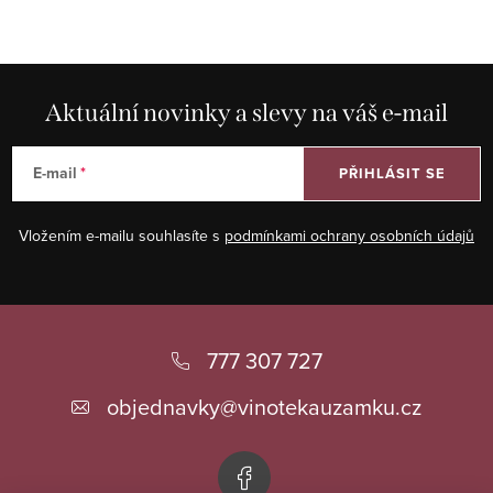
Aktuální novinky a slevy na váš e-mail
E-mail
PŘIHLÁSIT SE
Vložením e-mailu souhlasíte s
podmínkami ochrany osobních údajů
Z
á
777 307 727
p
objednavky
@
vinotekauzamku.cz
a
t