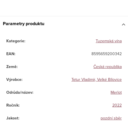
Parametry produktu
Kategorie
:
Tuzemská vína
EAN
:
8595659200342
Země
:
Česká republika
Výrobce
:
Tetur Vladimír, Velké Bílovice
Odrůda/název
:
Merlot
Ročník
:
2022
Jakost
:
pozdní sběr