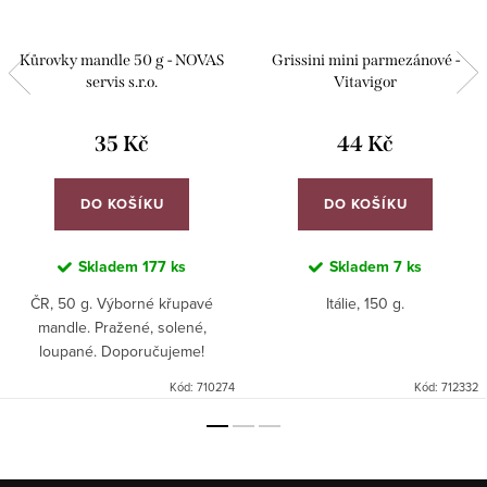
Kůrovky mandle 50 g - NOVAS
Grissini mini parmezánové -
servis s.r.o.
Vitavigor
35 Kč
44 Kč
DO KOŠÍKU
DO KOŠÍKU
Skladem
177 ks
Skladem
7 ks
ČR, 50 g. Výborné křupavé
Itálie, 150 g.
mandle. Pražené, solené,
loupané. Doporučujeme!
Kód:
710274
Kód:
712332