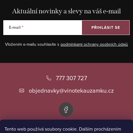
Aktuální novinky a slevy na váš e-mail
E-mail
PŘIHLÁSIT SE
Vložením e-mailu souhlasíte s
podmínkami ochrany osobních údajů
Z
á
777 307 727
p
objednavky
@
vinotekauzamku.cz
a
t
í
Tento web používá soubory cookie. Dalším procházením