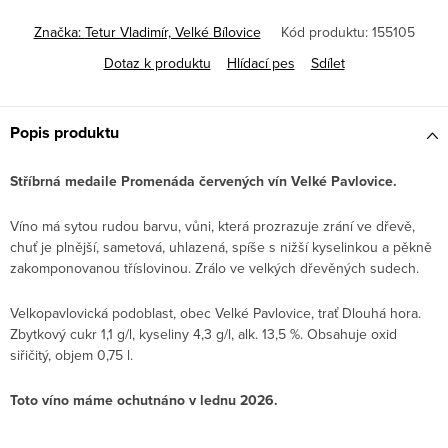
Značka:
Tetur Vladimír, Velké Bílovice
Kód produktu:
155105
Dotaz k produktu
Hlídací pes
Sdílet
Popis produktu
Stříbrná medaile Promenáda červených vín Velké Pavlovice.
Víno má sytou rudou barvu, vůni, která prozrazuje zrání ve dřevě,
chuť je plnější, sametová, uhlazená, spíše s nižší kyselinkou a pěkně
zakomponovanou tříslovinou. Zrálo ve velkých dřevěných sudech.
Velkopavlovická podoblast, obec Velké Pavlovice, trať Dlouhá hora.
Zbytkový cukr 1,1 g/l, kyseliny 4,3 g/l, alk. 13,5 %. Obsahuje oxid
siřičitý, objem 0,75 l.
Toto víno máme ochutnáno v lednu 2026.