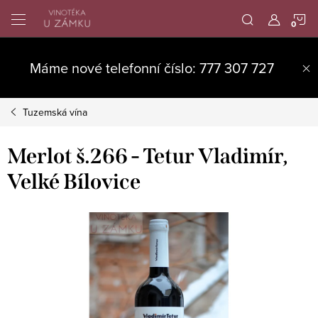
Přejít
N
na
obsah
K
Máme nové telefonní číslo: 777 307 727
Tuzemská vína
Merlot š.266 - Tetur Vladimír,
Velké Bílovice