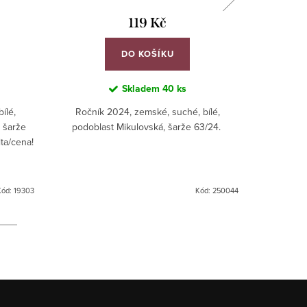
119 Kč
DO KOŠÍKU
Skladem
40 ks
Objedn
Zapněte
ílé,
Ročník 2024, zemské, suché, bílé,
 šarže
podoblast Mikulovská, šarže 63/24.
Ročník 20
ta/cena!
Hostěr
1324. Stří
Kód:
19303
Kód:
250044