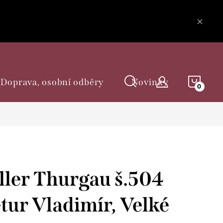
NÁKU
Doprava, osobní odběry
Novinky
KOŠÍ
ler Thurgau š.504
etur Vladimír, Velké