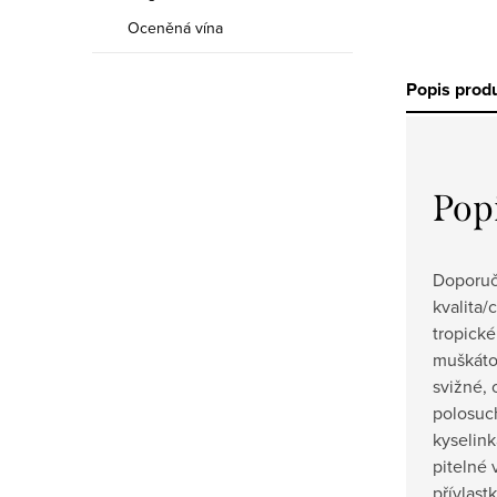
Oceněná vína
Popis prod
Pop
Doporuč
kvalita/
tropick
muškátov
svižné,
polosuc
kyselin
pitelné 
přívlast