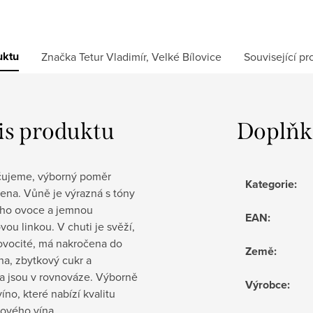
uktu
Značka
Tetur Vladimír, Velké Bílovice
Související pr
is produktu
Doplňk
ujeme, výborný poměr
Kategorie
:
cena. Vůně je výrazná s tóny
ého ovoce a jemnou
EAN
:
ou linkou. V chuti je svěží,
 ovocité, má nakročena do
Země
:
ha, zbytkový cukr a
ka jsou v rovnováze. Výborně
Výrobce
:
víno, které nabízí kvalitu
kového vína.