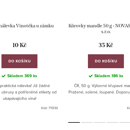
nálevka Vinotéka u zámku
Kůrovky mandle 50 g - NOVAS
s.r.o.
10 Kč
35 Kč
DO KOŠÍKU
DO KOŠÍKU
Skladem
369 ks
Skladem
186 ks
praktická nálevka! Již žádné
ČR, 50 g. Výborné křupavé ma
ubrusy a potřísněné etikety od
Pražené, solené, loupané. Dopor
ukapávajícího vína!
Kód:
715130
K