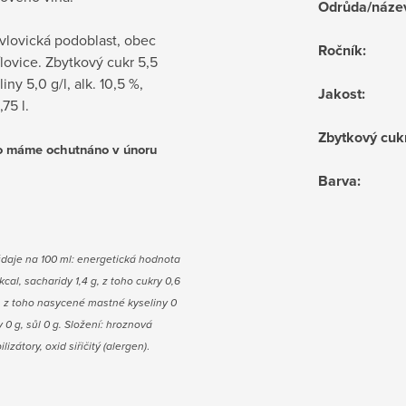
Odrůda/náze
vlovická podoblast, obec
Ročník
:
lovice. Zbytkový cukr 5,5
liny 5,0 g/l, alk. 10,5 %,
Jakost
:
75 l.
Zbytkový cuk
o máme ochutnáno v únoru
Barva
:
údaje na 100 ml: energetická hodnota
cal, sacharidy 1,4 g, z toho cukry 0,6
g, z toho nasycené mastné kyseliny 0
y 0 g, sůl 0 g. Složení: hroznová
ilizátory,
oxid siřičitý (alergen)
.