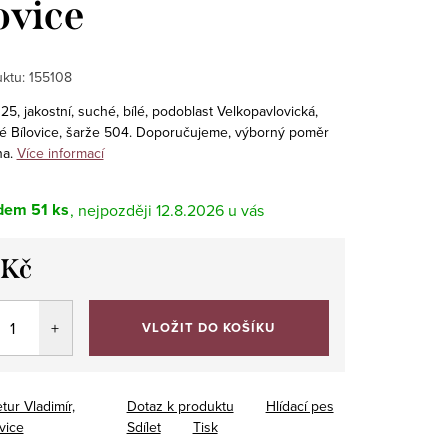
ovice
ktu:
155108
5, jakostní, suché, bílé, podoblast Velkopavlovická,
é Bílovice, šarže 504. Doporučujeme, výborný poměr
na.
Více informací
dem
51 ks
12.8.2026
 Kč
VLOŽIT DO KOŠÍKU
tur Vladimír,
Dotaz k produktu
Hlídací pes
vice
Sdílet
Tisk