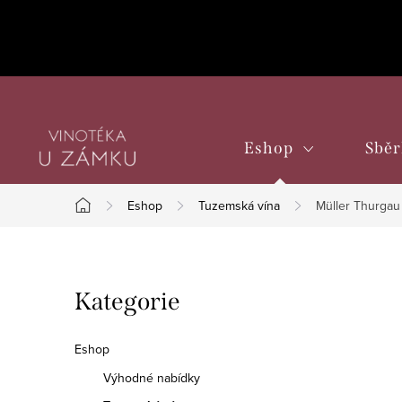
Přejít
na
obsah
Eshop
Sběr
Eshop
Tuzemská vína
Müller Thurgau 
Domů
P
Přeskočit
Kategorie
o
kategorie
s
Eshop
t
Výhodné nabídky