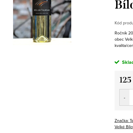
Bíl
Kód produ
Ročník 202
obec Velk
kvalita/ce
Skla
125
Měrná
cena:
Značka:
Te
Velké Bílo