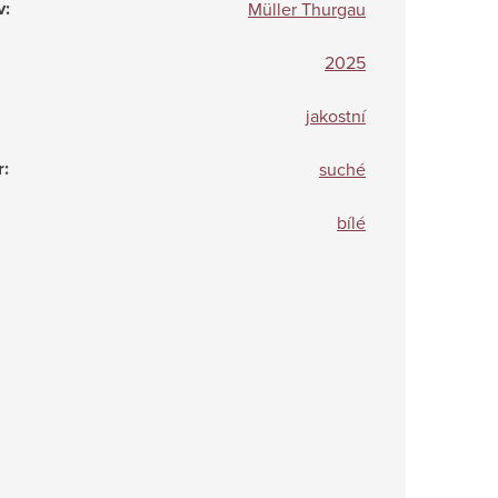
v
:
Müller Thurgau
2025
jakostní
r
:
suché
bílé