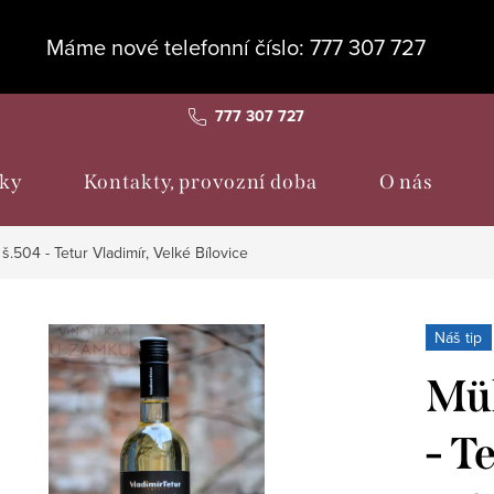
Máme nové telefonní číslo: 777 307 727
777 307 727
ky
Kontakty, provozní doba
O nás
š.504 - Tetur Vladimír, Velké Bílovice
Náš tip
Mül
- T