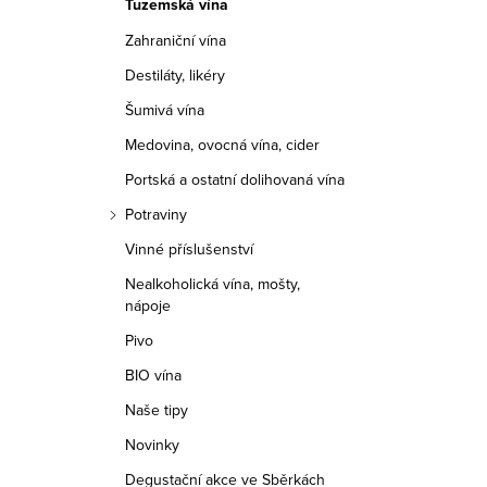
Tuzemská vína
r
Zahraniční vína
a
Destiláty, likéry
n
Šumivá vína
n
Medovina, ovocná vína, cider
í
Portská a ostatní dolihovaná vína
Potraviny
p
Vinné příslušenství
a
Nealkoholická vína, mošty,
nápoje
n
Pivo
e
BIO vína
l
Naše tipy
Novinky
Degustační akce ve Sběrkách