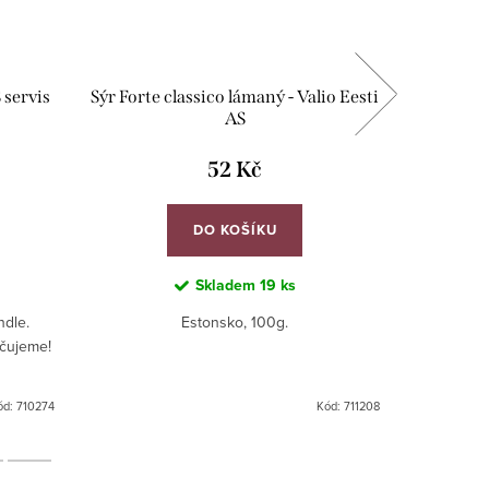
 servis
Sýr Forte classico lámaný - Valio Eesti
Preclík
AS
52 Kč
DO KOŠÍKU
Skladem
19 ks
ndle.
Estonsko, 100g.
učujeme!
ód:
710274
Kód:
711208