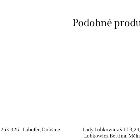
25 š.325 - Lahofer, Dobšice
Lady Lobkowicz š.LLB_24_
Lobkowicz Bettina, Měln