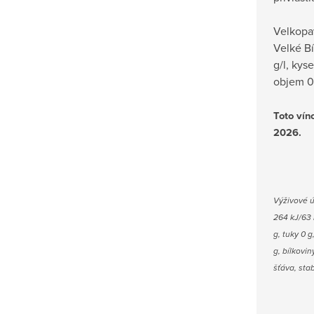
Velkopa
Velké Bí
g/l, kyse
objem 0,
Toto vín
2026.
V
ýživové 
264 kJ/63 k
g, tuky 0 
g, bílkovin
šťáva, stab