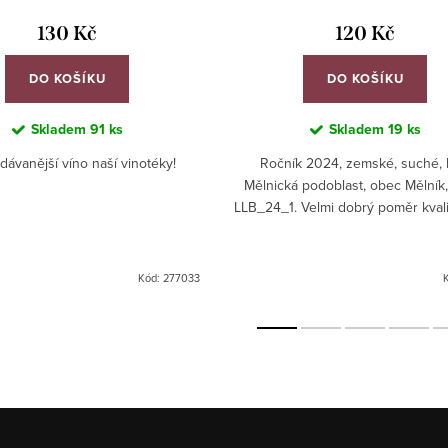
130 Kč
120 Kč
DO KOŠÍKU
DO KOŠÍKU
Skladem
91 ks
Skladem
19 ks
dávanější víno naší vinotéky!
Ročník 2024, zemské, suché, b
Mělnická podoblast, obec Mělník,
LLB_24_1. Velmi dobrý poměr kvali
Kód:
277033