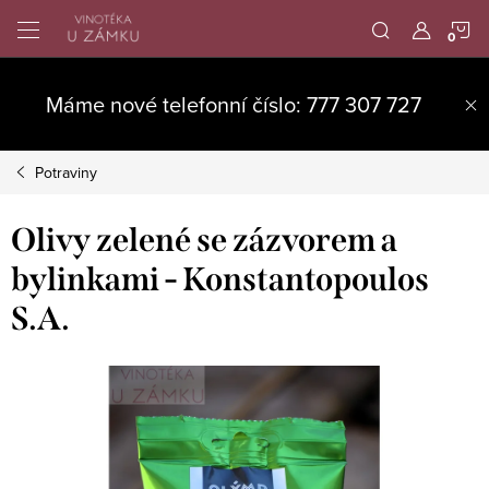
Přejít
N
na
obsah
K
Máme nové telefonní číslo: 777 307 727
Potraviny
Olivy zelené se zázvorem a
bylinkami - Konstantopoulos
S.A.