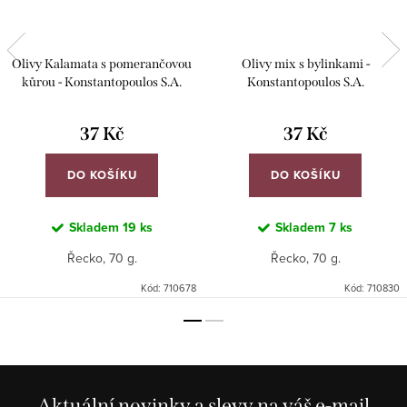
Olivy Kalamata s pomerančovou
Olivy mix s bylinkami -
kůrou - Konstantopoulos S.A.
Konstantopoulos S.A.
37 Kč
37 Kč
DO KOŠÍKU
DO KOŠÍKU
Skladem
19 ks
Skladem
7 ks
Řecko, 70 g.
Řecko, 70 g.
Kód:
710678
Kód:
710830
Aktuální novinky a slevy na váš e-mail