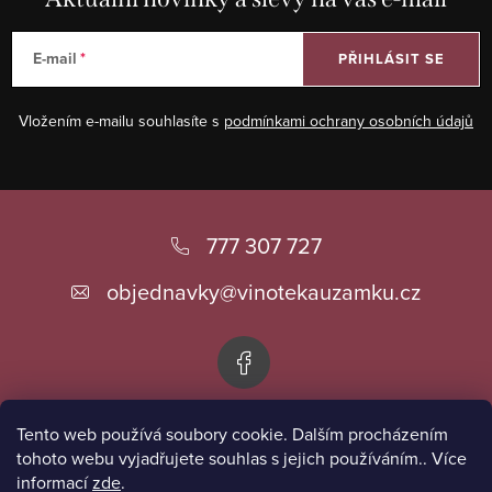
E-mail
PŘIHLÁSIT SE
Vložením e-mailu souhlasíte s
podmínkami ochrany osobních údajů
Z
á
777 307 727
p
objednavky
@
vinotekauzamku.cz
a
t
í
Tento web používá soubory cookie. Dalším procházením
Informace pro vás
tohoto webu vyjadřujete souhlas s jejich používáním.. Více
informací
zde
.