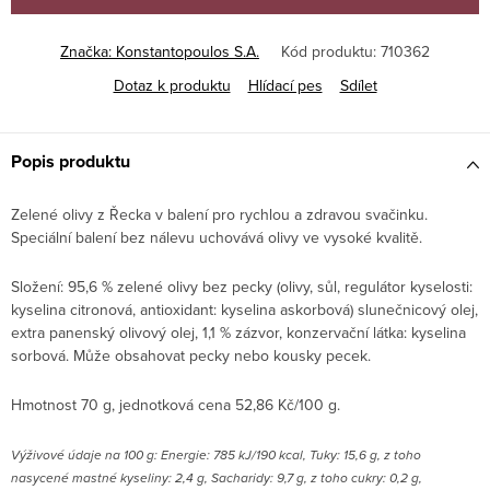
Značka:
Konstantopoulos S.A.
Kód produktu:
710362
Dotaz k produktu
Hlídací pes
Sdílet
Popis produktu
Zelené olivy z Řecka v balení pro rychlou a zdravou svačinku.
Speciální balení bez nálevu uchovává olivy ve vysoké kvalitě.
Složení: 95,6 % zelené olivy bez pecky (olivy, sůl, regulátor kyselosti:
kyselina citronová, antioxidant: kyselina askorbová) slunečnicový olej,
extra panenský olivový olej, 1,1 % zázvor, konzervační látka: kyselina
sorbová. Může obsahovat pecky nebo kousky pecek.
Hmotnost 70 g, jednotková cena 52,86 Kč/100 g.
Výživové údaje na 100 g: Energie: 785 kJ/190 kcal, Tuky: 15,6 g, z toho
nasycené mastné kyseliny: 2,4 g, Sacharidy: 9,7 g, z toho cukry: 0,2 g,