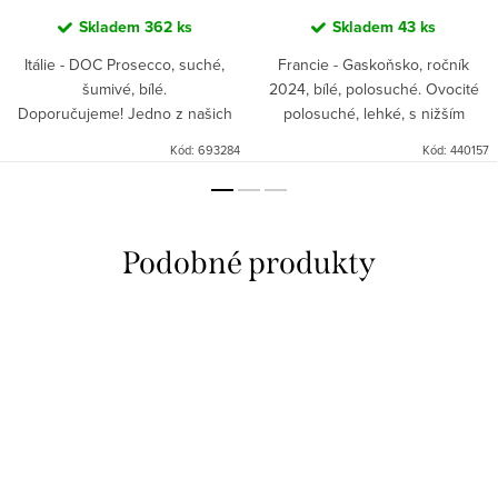
Skladem
362 ks
Skladem
43 ks
Itálie - DOC Prosecco, suché,
Francie - Gaskoňsko, ročník
šumivé, bílé.
2024, bílé, polosuché. Ovocité
Doporučujeme! Jedno z našich
polosuché, lehké, s nižším
nejprodávanějších šumivých vín.
obsahem alkoholu.
Kód:
693284
Kód:
440157