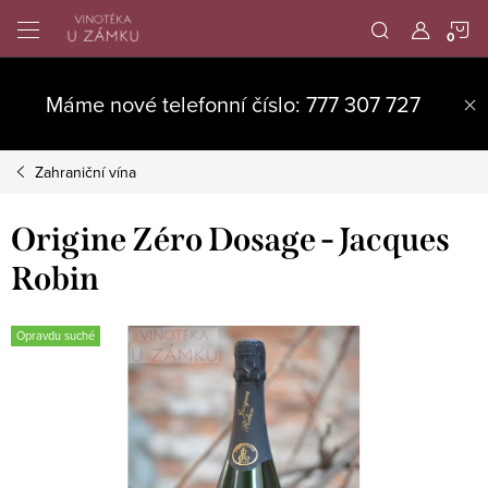
Přejít
N
na
obsah
K
Máme nové telefonní číslo: 777 307 727
Zahraniční vína
Origine Zéro Dosage - Jacques
Robin
Opravdu suché