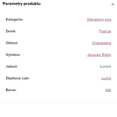
Parametry produktu
Kategorie
:
Zahraniční vína
Země
:
Francie
Oblast
:
Champagne
Výrobce
:
Jacques Robin
Jakost
:
šumivé
Zbytkový cukr
:
suché
Barva
:
bílé