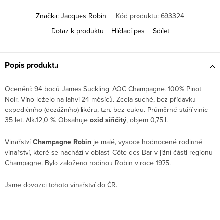
Značka:
Jacques Robin
Kód produktu:
693324
Dotaz k produktu
Hlídací pes
Sdílet
Popis produktu
Ocenění: 94 bodů James Suckling. AOC Champagne. 100% Pinot
Noir. Víno leželo na lahvi 24 měsíců. Zcela suché, bez přídavku
expedičního (dozážního) likéru, tzn. bez cukru. Průměrné stáří vinic
35 let. Alk.12,0 %. Obsahuje
oxid siřičitý
, objem 0,75 l.
Vinařství
Champagne Robin
je malé, vysoce hodnocené rodinné
vinařství, které se nachází v oblasti Côte des Bar v jižní části regionu
Champagne. Bylo založeno rodinou Robin v roce 1975.
Jsme dovozci tohoto vinařství do ČR.