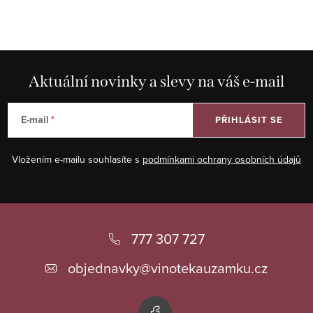
Aktuální novinky a slevy na váš e-mail
E-mail
PŘIHLÁSIT SE
Vložením e-mailu souhlasíte s
podmínkami ochrany osobních údajů
Z
á
777 307 727
p
objednavky
@
vinotekauzamku.cz
a
t