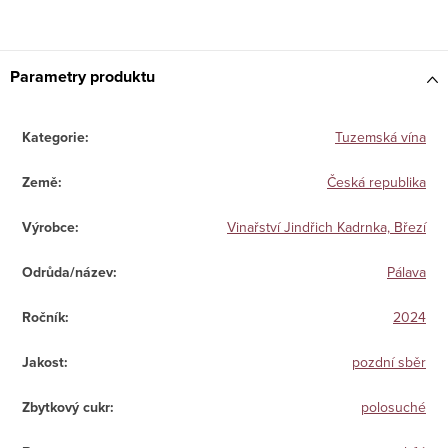
Parametry produktu
Kategorie
:
Tuzemská vína
Země
:
Česká republika
Výrobce
:
Vinařství Jindřich Kadrnka, Březí
Odrůda/název
:
Pálava
Ročník
:
2024
Jakost
:
pozdní sběr
Zbytkový cukr
:
polosuché