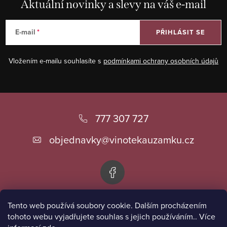
Aktuální novinky a slevy na váš e-mail
E-mail
PŘIHLÁSIT SE
Vložením e-mailu souhlasíte s
podmínkami ochrany osobních údajů
Z
á
777 307 727
p
objednavky
@
vinotekauzamku.cz
a
t
í
Tento web používá soubory cookie. Dalším procházením
Informace pro vás
tohoto webu vyjadřujete souhlas s jejich používáním.. Více