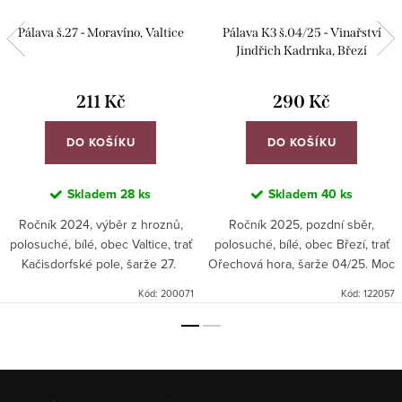
Pálava š.27 - Moravíno, Valtice
Pálava K3 š.04/25 - Vinařství
Jindřich Kadrnka, Březí
211 Kč
290 Kč
DO KOŠÍKU
DO KOŠÍKU
Skladem
28 ks
Skladem
40 ks
Ročník 2024, výběr z hroznů,
Ročník 2025, pozdní sběr,
polosuché, bílé, obec Valtice, trať
polosuché, bílé, obec Březí, trať
Kačisdorfské pole, šarže 27.
Ořechová hora, šarže 04/25. Moc
povedená Pálava!! Aktuálně ji
Kód:
200071
Kód:
122057
hodnotíme jako jednu z
nejlepších polosuchých v...