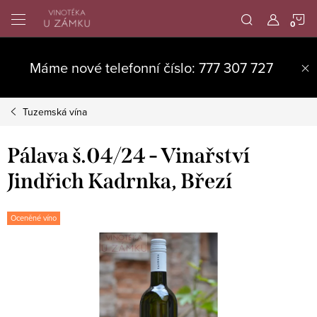
Přejít
N
na
obsah
K
Máme nové telefonní číslo: 777 307 727
Tuzemská vína
Pálava š.04/24 - Vinařství
Jindřich Kadrnka, Březí
Oceněné víno