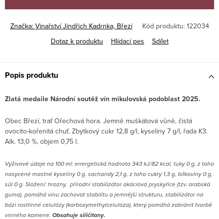
Značka:
Vinařství Jindřich Kadrnka, Březí
Kód produktu:
122034
Dotaz k produktu
Hlídací pes
Sdílet
Popis produktu
Zlatá medaile Národní soutěž vín mikulovská podoblast 2025.
Obec Březí, trať Ořechová hora. Jemně muškátová vůně, čistá
ovocito-kořenitá chuť. Zbytkový cukr 12,8 g/l, kyseliny 7 g/l, řada K3.
Alk. 13,0 %, objem 0,75 l.
V
ýživové údaje na 100 ml: energetická hodnota 343 kJ/82 kcal, tuky 0 g, z toho
nasycené mastné kyseliny 0 g, sacharidy 2,1 g, z toho cukry 1,3 g, bílkoviny 0 g,
sůl 0 g. Složení: hrozny, přírodní stabilizátor akáciová pryskyřice (tzv. arabská
guma), pomáhá vínu zachovat stabilitu a jemnější strukturu, stabilizátor na
bázi rostlinné celulózy (karboxymethylcelulóza), který pomáhá zabránit tvorbě
vinného kamene.
Obsahuje s
iřičitany
.