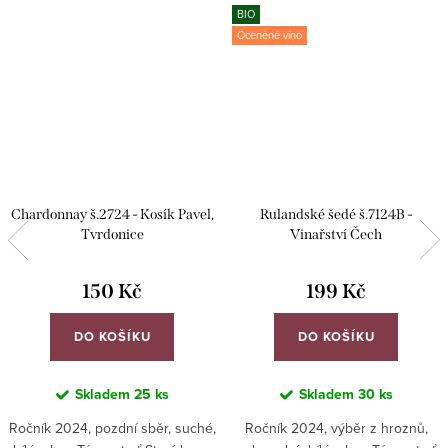
BIO
Oceněné víno
Chardonnay š.2724 - Kosík Pavel,
Rulandské šedé š.7124B -
Tvrdonice
Vinařství Čech
150 Kč
199 Kč
DO KOŠÍKU
DO KOŠÍKU
Skladem
25 ks
Skladem
30 ks
Ročník 2024, pozdní sběr, suché,
Ročník 2024, výběr z hroznů,