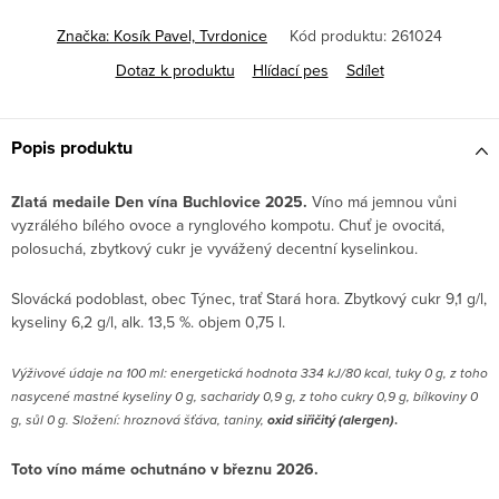
Značka:
Kosík Pavel, Tvrdonice
Kód produktu:
261024
Dotaz k produktu
Hlídací pes
Sdílet
Popis produktu
Zlatá medaile Den vína Buchlovice 2025.
Víno má jemnou vůni
vyzrálého bílého ovoce a rynglového kompotu. Chuť je ovocitá,
polosuchá, zbytkový cukr je vyvážený decentní kyselinkou.
Slovácká podoblast, obec Týnec, trať Stará hora. Zbytkový cukr 9,1 g/l,
kyseliny 6,2 g/l, alk. 13,5 %. objem 0,75 l.
V
ýživové údaje na 100 ml: energetická hodnota 334 kJ/80 kcal, tuky 0 g, z toho
nasycené mastné kyseliny 0 g, sacharidy 0,9 g, z toho cukry 0,9 g, bílkoviny 0
g, sůl 0 g. Složení: hroznová šťáva, taniny,
oxid siřičitý (alergen)
.
Toto víno máme ochutnáno v březnu 2026.