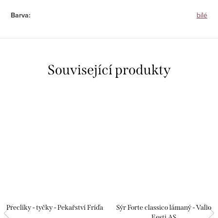
Barva
:
bílé
Související produkty
Preclíky - tyčky - Pekařství Fríďa
Sýr Forte classico lámaný - Valio
Eesti AS