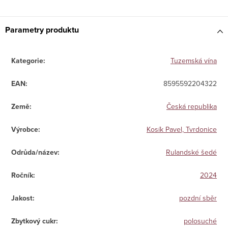
Parametry produktu
Kategorie
:
Tuzemská vína
EAN
:
8595592204322
Země
:
Česká republika
Výrobce
:
Kosík Pavel, Tvrdonice
Odrůda/název
:
Rulandské šedé
Ročník
:
2024
Jakost
:
pozdní sběr
Zbytkový cukr
:
polosuché