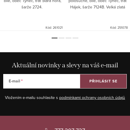
bílé, obec Týnec, trať Stará hora,
polosuché, bílé, obec Týnec, trať
šarže 2724.
Hájek, šarže 7124B. Velká zlatá
medaile Národní soutěž vín.
Kód:
261021
Kód:
251078
Aktuální novinky a slevy na váš e-mail
E-mail
PŘIHLÁSIT SE
Vložením e-mailu souhlasíte s
podmínkami ochrany osobních údajů
Z
á