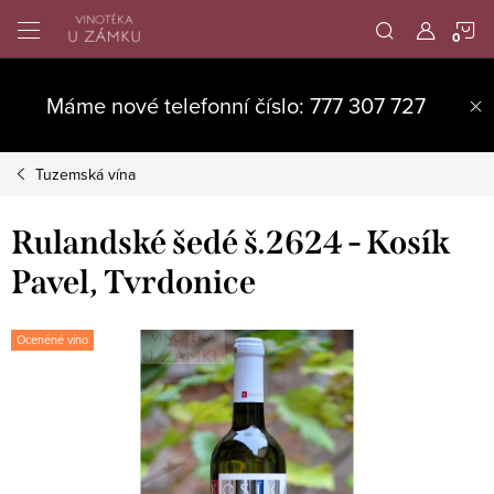
Přejít
N
na
obsah
K
Máme nové telefonní číslo: 777 307 727
Tuzemská vína
Rulandské šedé š.2624 - Kosík
Pavel, Tvrdonice
Oceněné víno