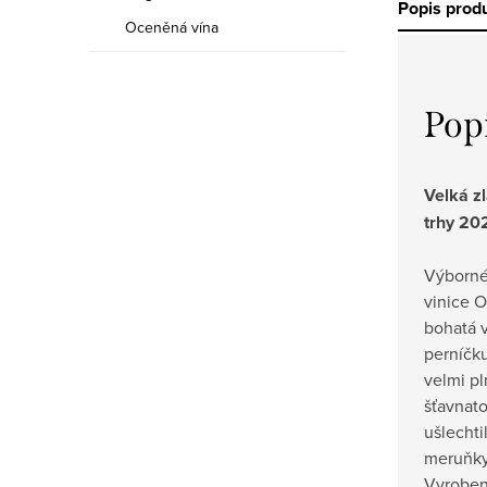
Popis prod
Oceněná vína
Pop
Velká z
trhy 20
Výborné
vinice 
bohatá 
perníčk
velmi pl
šťavnat
ušlechti
meruňky
Vyroben