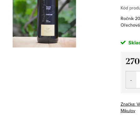
Kód produ
Ročník 202
Ořechová 
Skla
270
Měrná
cena:
Značka:
Vo
Mikulov