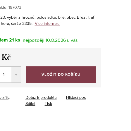
ktu:
197073
3, výběr z hroznů, polosladké, bílé, obec Březí, trať
hora, šarže 2335.
Více informací
dem
21 ks
10.8.2026
 Kč
VLOŽIT DO KOŠÍKU
lařík,
Dotaz k produktu
Hlídací pes
Sdílet
Tisk