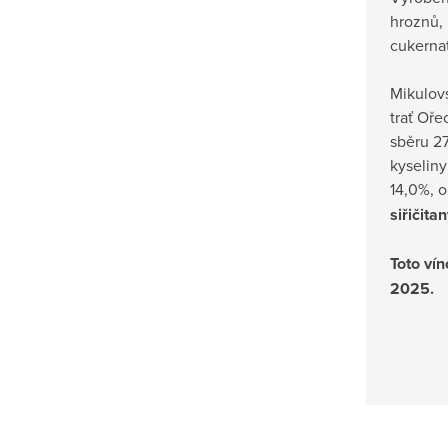
hroznů,
cukernat
Mikulovs
trať Oře
sběru 27
kyseliny 
14,0%, o
siřičita
Toto ví
2025.