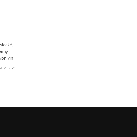
sladké,
enný
lon vín
d:
295073