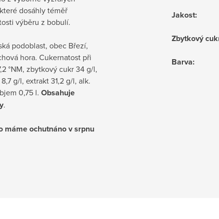
 které dosáhly téměř
Jakost
:
osti výběru z bobulí.
Zbytkový cuk
ká podoblast, obec Březí,
chová hora. Cukernatost při
Barva
:
,2 °NM, zbytkový cukr 34 g/l,
8,7 g/l, extrakt 31,2 g/l, alk.
bjem 0,75 l.
Obsahuje
ny
.
no máme ochutnáno v srpnu