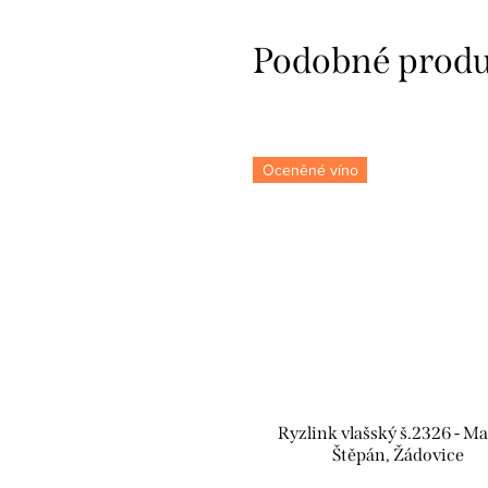
Oceněné víno
Ryzlink vlašský š.2326 - M
Štěpán, Žádovice