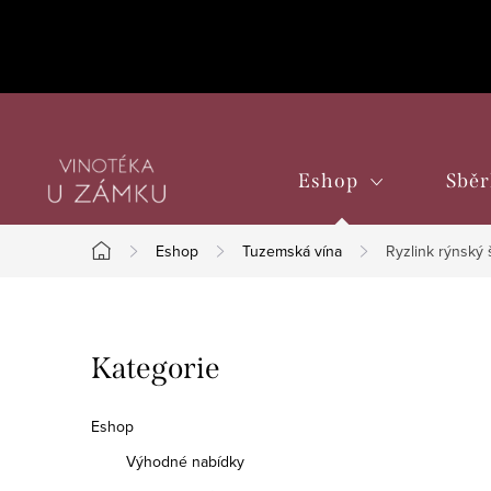
Přejít
na
obsah
Eshop
Sběr
Eshop
Tuzemská vína
Ryzlink rýnský 
Domů
P
Přeskočit
Kategorie
o
kategorie
s
Eshop
t
Výhodné nabídky