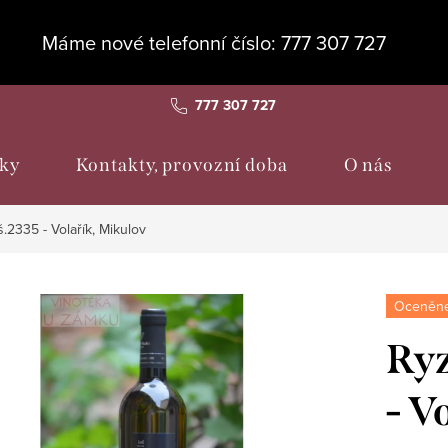
Máme nové telefonní číslo: 777 307 727
777 307 727
ky
Kontakty, provozní doba
O nás
š.2335 - Volařík, Mikulov
Oceněné
Ryz
- V