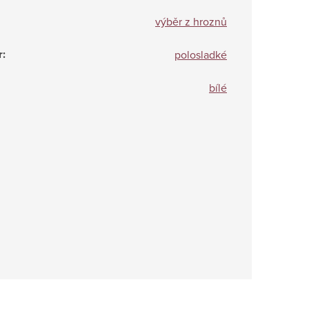
výběr z hroznů
r
:
polosladké
bílé