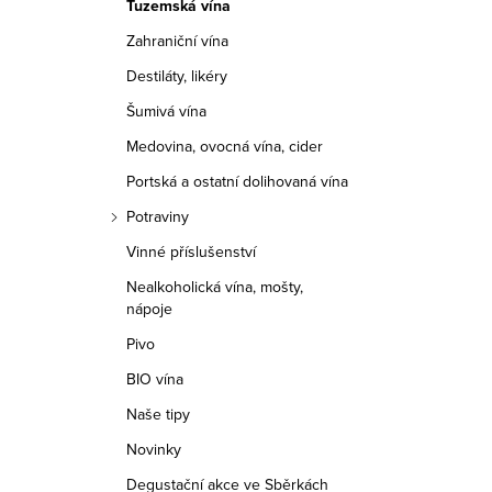
Tuzemská vína
r
Zahraniční vína
a
Destiláty, likéry
n
Šumivá vína
n
Medovina, ovocná vína, cider
í
Portská a ostatní dolihovaná vína
Potraviny
p
Vinné příslušenství
a
Nealkoholická vína, mošty,
nápoje
n
Pivo
e
BIO vína
l
Naše tipy
Novinky
Degustační akce ve Sběrkách