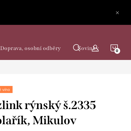
NÁKU
Doprava, osobní odběry
Novinky
KOŠÍ
 víno
link rýnský š.2335
olařík, Mikulov