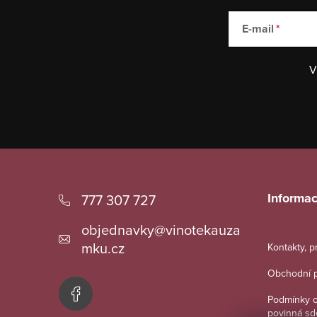
E-mail
V
Z
á
Informac
777 307 727
p
objednavky
@
vinotekauza
a
mku.cz
Kontakty, 
t
Obchodní 
í
Podmínky o
povinná sd