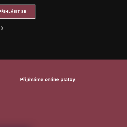
PŘIHLÁSIT SE
jů
Přijímáme online platby