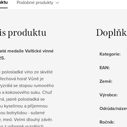
uktu
Podobné produkty
is produktu
Doplňk
latá medaile Valtické vinné
Kategorie
:
25.
EAN
:
 polosladké víno ze skvělé
Ořechová hora! Vůně je
Země
:
vyzrálá se stopou rumového
u a kokosového suku. Chuť
Výrobce
:
ná, jasně polosladká se
ou kyselinou a příjemnou
Odrůda/náze
lou botrytidou - sušené
, med. Velmi dlouhý závěr.
Ročník
:
o z výborně vyzrálých