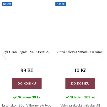
Náš tip
Náš tip
Sýr Gran Regale - Valio Eesti AS
Vinná nálevka Vinotéka u zámku
99 Kč
10 Kč
DO KOŠÍKU
DO KOŠÍKU
Skladem
30 ks
Skladem
369 ks
Estonsko, 180g. Výborný sýr typu
Velmi praktická nálevka! Již