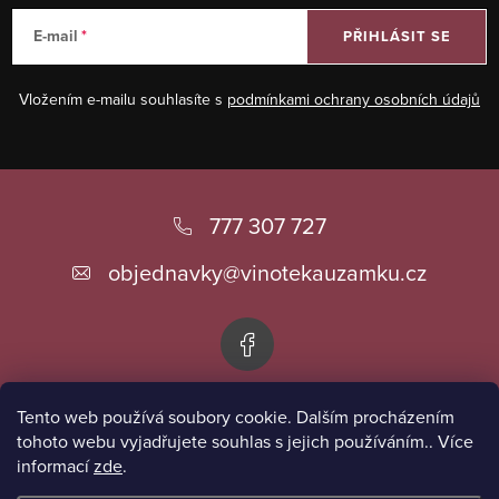
E-mail
PŘIHLÁSIT SE
Vložením e-mailu souhlasíte s
podmínkami ochrany osobních údajů
Z
á
777 307 727
p
objednavky
@
vinotekauzamku.cz
a
t
í
Tento web používá soubory cookie. Dalším procházením
Informace pro vás
tohoto webu vyjadřujete souhlas s jejich používáním.. Více
informací
zde
.
Přijímáme online platby