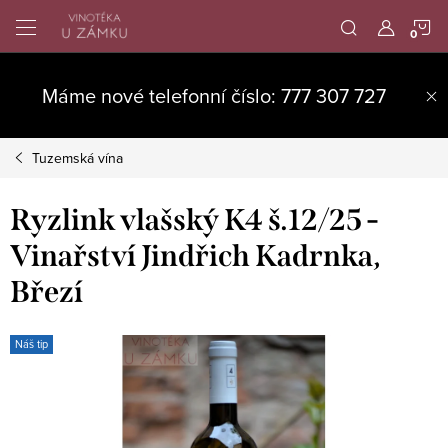
Přejít
N
na
obsah
K
Máme nové telefonní číslo: 777 307 727
Tuzemská vína
Ryzlink vlašský K4 š.12/25 -
Vinařství Jindřich Kadrnka,
Březí
Náš tip