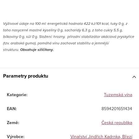
V
ýživové údaje na 100 ml: energetická hodnota 422 kJ/101 kcal, tuky 0 g, z
toho nasycené mastné kyseliny 0 g, sacharidy 6,3 g, z toho cukry 5,5 g,
bílkoviny 0 g, sůl 0 g. Složení: hrozny, přírodní stabilizátor akáciová pryskyřice
(tzv. arabská guma), pomáhá vínu zachovat stabilitu a jemnější
strukturu.
Obsahuje s
iřičitany
.
Parametry produktu
Kategorie
:
Tuzemská vína
EAN
:
8594201651434
Země
:
Česká republika
Výrobce
:
Vinařství Jindřich Kadrnka, Březí