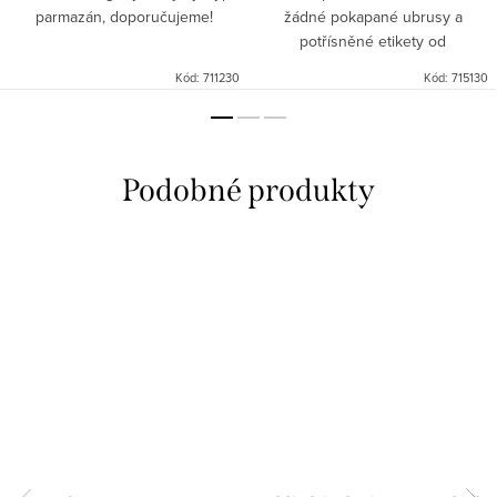
parmazán, doporučujeme!
žádné pokapané ubrusy a
potřísněné etikety od
ukapávajícího vína!
Kód:
711230
Kód:
715130