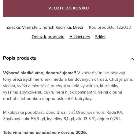
cena:
VLOŽIT DO KOŠÍKU
Značka:
Vinařství Jindřich Kadrnka, Březí
Kód produktu:
122033
Dotaz k produktu
Hlídací pes
Sdílet
Popis produktu
Výborné sladké víno, doporučujeme!!
V krásné vůni se objevují
tóny přezrálých meruněk, medu a kandovaných citrusů. Chuť je plná,
sladká, svěží a minerální, nechybí veselá kyselinka, která díky
vyššímu zbytkovému cukru není nijak dominantní. Velmi dlouhá
dochuť s lehounkou stopou ušlechtié botrytidy.
Mikulovská podoblast, obec Březí, trať Ořechová hora. Řada K4.
Zbytkový cukr 55,3 g/l, kyseliny 8,1 g/l, alk. 13,5 %, objem 0,75 l.
Toto víno máme ochutnáno v červnu 2026.