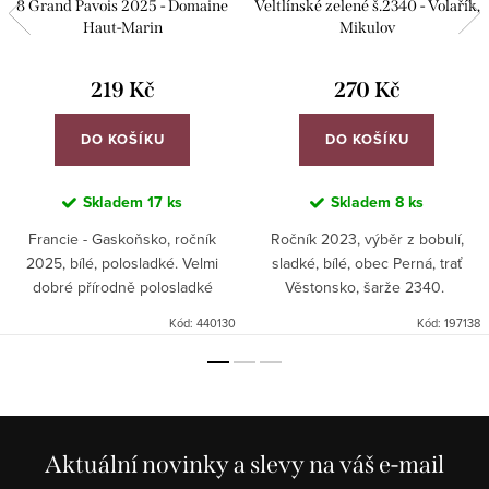
8 Grand Pavois 2025 - Domaine
Veltlínské zelené š.2340 - Volařík,
Haut-Marin
Mikulov
219 Kč
270 Kč
DO KOŠÍKU
DO KOŠÍKU
Skladem
17 ks
Skladem
8 ks
Francie - Gaskoňsko, ročník
Ročník 2023, výběr z bobulí,
2025, bílé, polosladké. Velmi
sladké, bílé, obec Perná, trať
dobré přírodně polosladké
Věstonsko, šarže 2340.
víno. Stříbrná medaile Concours
Kód:
440130
Kód:
197138
Général Agricole Paris 2026.
Aktuální novinky a slevy na váš e-mail