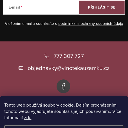
E-mail
PŘIHLÁSIT SE
Vložením e-mailu souhlasíte s
podmínkami ochrany osobních údajů
Z
á
777 307 727
p
objednavky
@
vinotekauzamku.cz
a
t
í
Tento web používá soubory cookie. Dalším procházením
Informace pro vás
tohoto webu vyjadřujete souhlas s jejich používáním.. Více
informací
zde
.
Přijímáme online platby