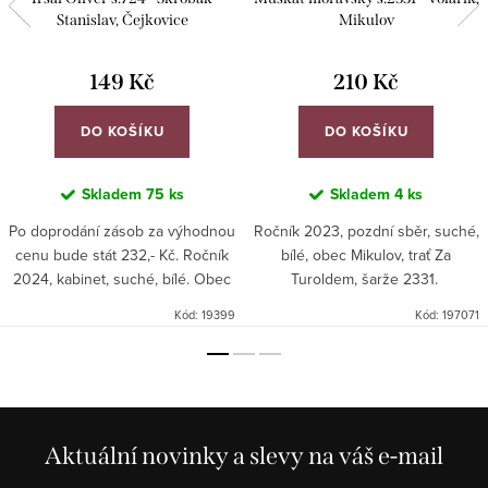
Stanislav, Čejkovice
Mikulov
149 Kč
210 Kč
DO KOŠÍKU
DO KOŠÍKU
Skladem
75 ks
Skladem
4 ks
Po doprodání zásob za výhodnou
Ročník 2023, pozdní sběr, suché,
cenu bude stát 232,- Kč. Ročník
bílé, obec Mikulov, trať Za
2024, kabinet, suché, bílé. Obec
Turoldem, šarže 2331.
Čejkovice, trať Noviny, šarže 724.
Kód:
19399
Kód:
197071
Aktuální novinky a slevy na váš e-mail