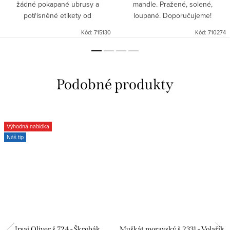
žádné pokapané ubrusy a
mandle. Pražené, solené,
potřísněné etikety od
loupané. Doporučujeme!
ukapávajícího vína!
Kód:
715130
Kód:
710274
Výhodná nabídka
Náš tip
Irsai Oliver š.724 - Škrobák
Muškát moravský š.2331 - Volařík,