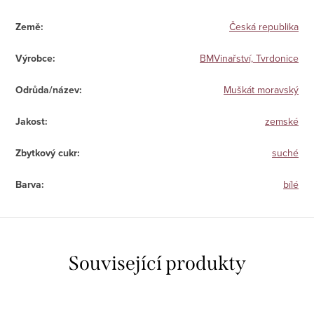
Země
:
Česká republika
Výrobce
:
BMVinařství, Tvrdonice
Odrůda/název
:
Muškát moravský
Jakost
:
zemské
Zbytkový cukr
:
suché
Barva
:
bílé
Související produkty