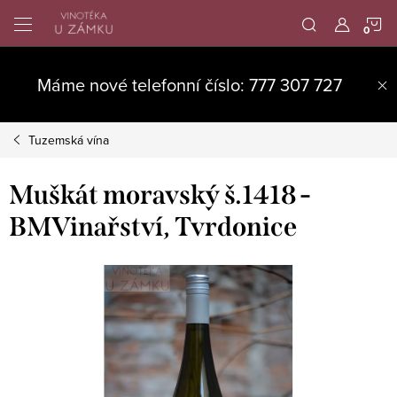
Přejít
N
na
obsah
K
Máme nové telefonní číslo: 777 307 727
Tuzemská vína
Muškát moravský š.1418 -
BMVinařství, Tvrdonice