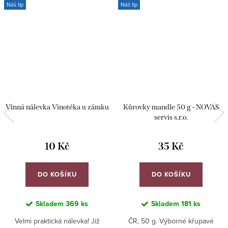
Náš tip
Náš tip
Vinná nálevka Vinotéka u zámku
Kůrovky mandle 50 g - NOVAS
servis s.r.o.
10 Kč
35 Kč
DO KOŠÍKU
DO KOŠÍKU
Skladem
369 ks
Skladem
181 ks
Velmi praktická nálevka! Již
ČR, 50 g. Výborné křupavé