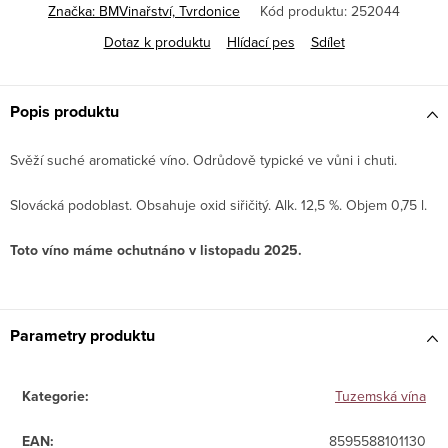
Značka:
BMVinařství, Tvrdonice
Kód produktu:
252044
Dotaz k produktu
Hlídací pes
Sdílet
Popis produktu
Svěží suché aromatické víno. Odrůdově typické ve vůni i chuti.
Slovácká podoblast. Obsahuje oxid siřičitý. Alk. 12,5 %. Objem 0,75 l.
Toto víno máme ochutnáno v listopadu 2025.
Parametry produktu
Kategorie
:
Tuzemská vína
EAN
:
8595588101130