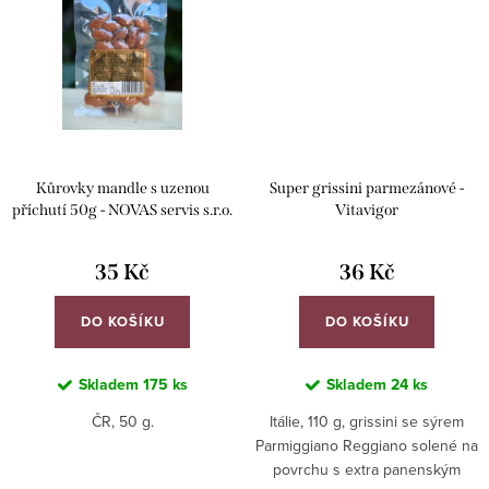
Kůrovky mandle s uzenou
Super grissini parmezánové -
příchutí 50g - NOVAS servis s.r.o.
Vitavigor
35 Kč
36 Kč
DO KOŠÍKU
DO KOŠÍKU
Skladem
175 ks
Skladem
24 ks
ČR, 50 g.
Itálie, 110 g, grissini se sýrem
Parmiggiano Reggiano solené na
povrchu s extra panenským