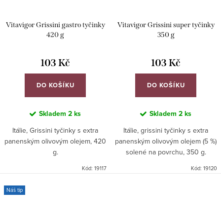
Vitavigor Grissini gastro tyčinky
Vitavigor Grissini super tyčinky
420 g
350 g
103 Kč
103 Kč
DO KOŠÍKU
DO KOŠÍKU
Skladem
2 ks
Skladem
2 ks
Itálie, Grissini tyčinky s extra
Itálie, grissini tyčinky s extra
panenským olivovým olejem, 420
panenským olivovým olejem (5 %)
g.
solené na povrchu, 350 g.
Kód:
19117
Kód:
19120
Náš tip