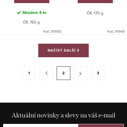
Skladem
4 ks
ČR, 170 g.
ČR, 150 g.
Kód:
709553
Kód:
709431
O
NAČÍST DALŠÍ 3
v
l
á
S
1
2
3
d
t
a
r
c
á
í
n
p
k
r
Aktuální novinky a slevy na váš e-mail
o
v
v