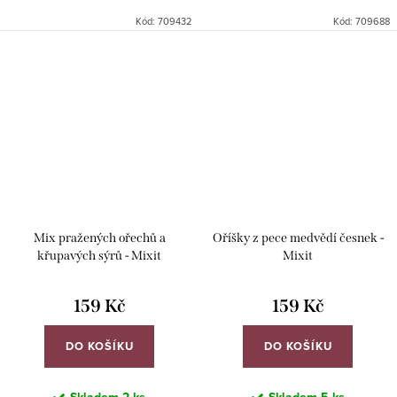
Kód:
709432
Kód:
709688
Mix pražených ořechů a
Oříšky z pece medvědí česnek -
křupavých sýrů - Mixit
Mixit
159 Kč
159 Kč
DO KOŠÍKU
DO KOŠÍKU