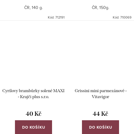
ČR, 140 g.
ČR, 150g.
Kód:
712191
Kód:
710069
Cyrilovy brambůrky solené MAXI
Grissini mini parmezánové -
- Krajči plus s.r.o.
Vitavigor
40 Kč
44 Kč
DO KOŠÍKU
DO KOŠÍKU