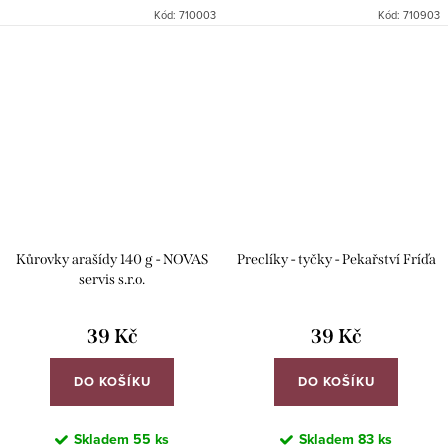
olivovým olejem.
Kód:
710003
Kód:
710903
Kůrovky arašídy 140 g - NOVAS
Preclíky - tyčky - Pekařství Fríďa
servis s.r.o.
39 Kč
39 Kč
DO KOŠÍKU
DO KOŠÍKU
Skladem
55 ks
Skladem
83 ks