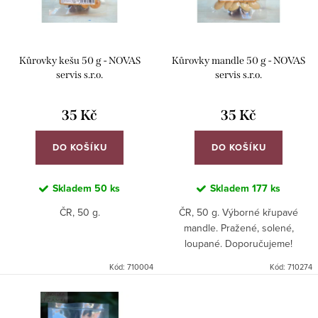
o
p
d
r
u
Kůrovky kešu 50 g - NOVAS
Kůrovky mandle 50 g - NOVAS
o
k
servis s.r.o.
servis s.r.o.
d
t
u
35 Kč
35 Kč
ů
k
DO KOŠÍKU
DO KOŠÍKU
t
ů
Skladem
50 ks
Skladem
177 ks
ČR, 50 g.
ČR, 50 g. Výborné křupavé
mandle. Pražené, solené,
loupané. Doporučujeme!
Kód:
710004
Kód:
710274