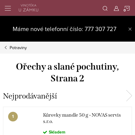
Přejít
N
na
obsah
K
Máme nové telefonní číslo: 777 307 727
Potraviny
Ořechy a slané pochutiny
,
Strana 2
Nejprodávanější
Kůrovky mandle 50 g - NOVAS servis
s.r.o.
Skladem