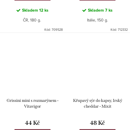
Skladem
12 ks
Skladem
7 ks
ČR, 180 g.
Itálie, 150 g.
Kód:
709528
Kód:
712332
Grissini mini s rozmarýnem -
Křupavý sýr do kapsy, Irský
Vitavigor
cheddar - Mixit
44 Kč
48 Kč