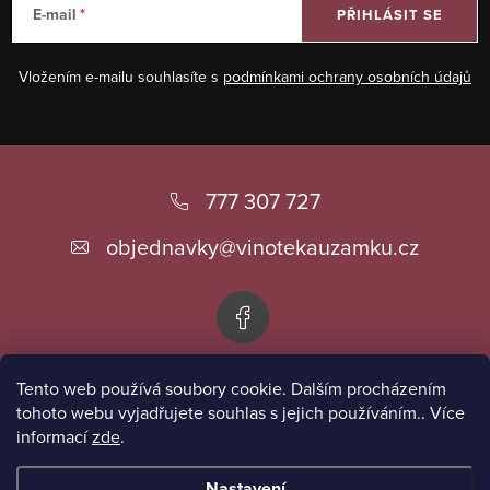
k
á
E-mail
PŘIHLÁSIT SE
y
n
v
í
Vložením e-mailu souhlasíte s
podmínkami ochrany osobních údajů
ý
p
i
Z
s
á
777 307 727
u
p
objednavky
@
vinotekauzamku.cz
a
t
í
Tento web používá soubory cookie. Dalším procházením
Informace pro vás
tohoto webu vyjadřujete souhlas s jejich používáním.. Více
informací
zde
.
Přijímáme online platby
Nastavení