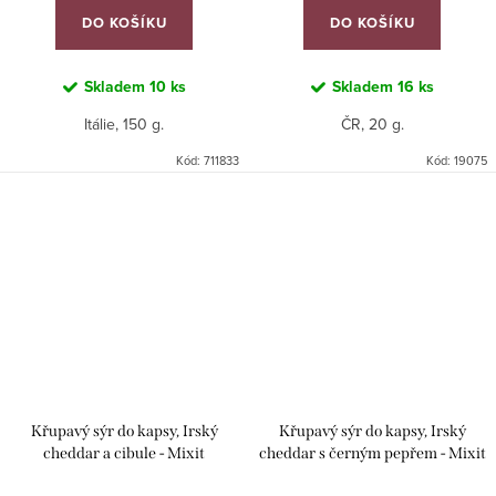
DO KOŠÍKU
DO KOŠÍKU
Skladem
10 ks
Skladem
16 ks
Itálie, 150 g.
ČR, 20 g.
Kód:
711833
Kód:
19075
Křupavý sýr do kapsy, Irský
Křupavý sýr do kapsy, Irský
cheddar a cibule - Mixit
cheddar s černým pepřem - Mixit