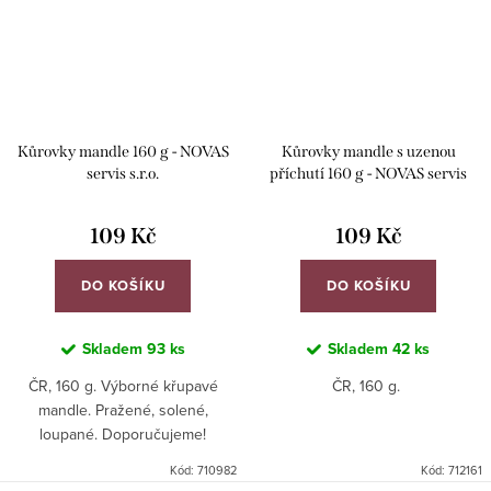
Kůrovky mandle 160 g - NOVAS
Kůrovky mandle s uzenou
servis s.r.o.
příchutí 160 g - NOVAS servis
s.r.o.
109 Kč
109 Kč
DO KOŠÍKU
DO KOŠÍKU
Skladem
93 ks
Skladem
42 ks
ČR, 160 g. Výborné křupavé
ČR, 160 g.
mandle. Pražené, solené,
loupané. Doporučujeme!
Kód:
710982
Kód:
712161