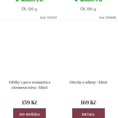
Skladem
2 ks
Skladem
5 ks
ČR, 120 g.
ČR, 150 g.
Kód:
709737
Kód:
709685
Oříšky z pece rozmarýn a
Ořechy z udírny - Mixit
citronová tráva - Mixit
159 Kč
169 Kč
DO KOŠÍKU
DETAIL