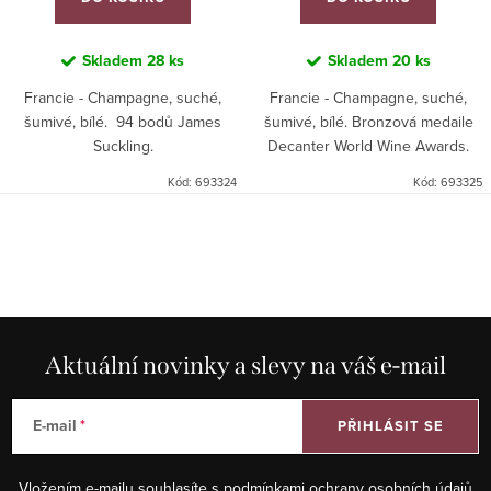
Skladem
28 ks
Skladem
20 ks
Francie - Champagne, suché,
Francie - Champagne, suché,
šumivé, bílé. 94 bodů James
šumivé, bílé. Bronzová medaile
Suckling.
Decanter World Wine Awards.
Kód:
693324
Kód:
693325
O
v
l
á
d
Aktuální novinky a slevy na váš e-mail
a
c
E-mail
PŘIHLÁSIT SE
í
p
Vložením e-mailu souhlasíte s
podmínkami ochrany osobních údajů