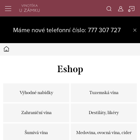
Přejít
N
na
obsah
K
Máme nové telefonní číslo: 777 307 727
Domů
Eshop
Výhodné nabídky
Tuzemská vína
Zahraniční vína
Destiláty, likéry
Šumivá vína
Medovina, ovocná vína, cider