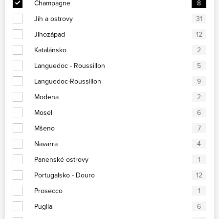
Champagne
8
Jih a ostrovy
31
Jihozápad
12
Katalánsko
2
Languedoc - Roussillon
5
Languedoc-Roussillon
9
Modena
2
Mosel
6
Mšeno
7
Navarra
4
Panenské ostrovy
1
Portugalsko - Douro
12
Prosecco
1
Puglia
6