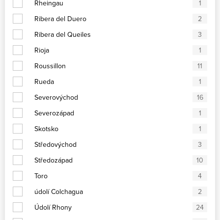
Rheingau
1
Ribera del Duero
2
Ribera del Queiles
3
Rioja
1
Roussillon
11
Rueda
1
Severovýchod
16
Severozápad
1
Skotsko
1
Středovýchod
3
Středozápad
10
Toro
4
údolí Colchagua
2
Údolí Rhony
24