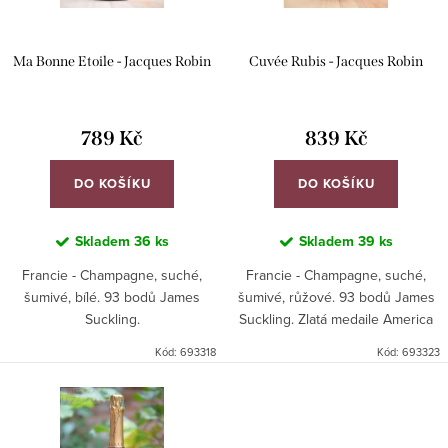
p
d
r
u
Ma Bonne Etoile - Jacques Robin
Cuvée Rubis - Jacques Robin
o
k
d
t
u
789 Kč
839 Kč
ů
k
DO KOŠÍKU
DO KOŠÍKU
t
ů
Skladem
36 ks
Skladem
39 ks
Francie - Champagne, suché,
Francie - Champagne, suché,
šumivé, bílé. 93 bodů James
šumivé, růžové. 93 bodů James
Suckling.
Suckling. Zlatá medaile America
Awards.
Kód:
693318
Kód:
693323