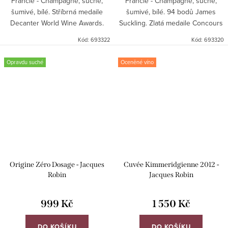
Francie - Champagne, suché,
Francie - Champagne, suché,
šumivé, bílé. Stříbrná medaile
šumivé, bílé. 94 bodů James
Decanter World Wine Awards.
Suckling. Zlatá medaile Concours
Général Agricole de Paris a
Kód:
693322
Kód:
693320
America Awards.
Opravdu suché
Oceněné víno
Origine Zéro Dosage - Jacques
Cuvée Kimmeridgienne 2012 -
Robin
Jacques Robin
999 Kč
1 550 Kč
DO KOŠÍKU
DO KOŠÍKU