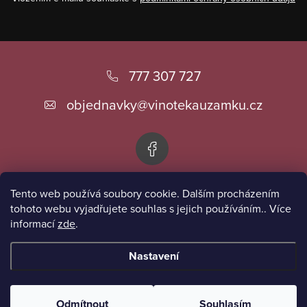
r
v
k
Z
y
á
777 307 727
v
ý
p
objednavky
@
vinotekauzamku.cz
p
a
i
t
s
í
u
Tento web používá soubory cookie. Dalším procházením
Informace pro vás
tohoto webu vyjadřujete souhlas s jejich používáním.. Více
informací
zde
.
Přijímáme online platby
Nastavení
Copyright 2026
Vinotéka u zámku
. Všechna práva vyhrazena.
Odmítnout
Souhlasím