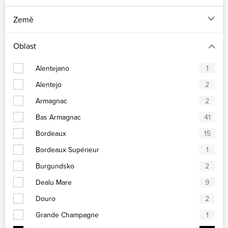
Země
Oblast
Alentejano
1
Alentejo
2
Armagnac
2
Bas Armagnac
41
Bordeaux
15
Bordeaux Supérieur
1
Burgundsko
2
Dealu Mare
9
Douro
2
Grande Champagne
1