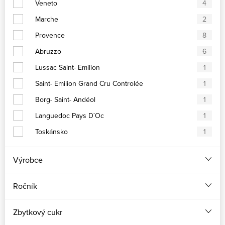
Veneto
4
Marche
2
Provence
8
Abruzzo
6
Lussac Saint- Emilion
1
Saint- Emilion Grand Cru Controlée
1
Borg- Saint- Andéol
1
Languedoc Pays D´Oc
1
Toskánsko
1
Výrobce
Ročník
Zbytkový cukr