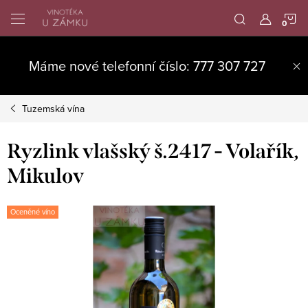
Přejít
N
na
obsah
K
Máme nové telefonní číslo: 777 307 727
Tuzemská vína
Ryzlink vlašský š.2417 - Volařík,
Mikulov
Oceněné víno