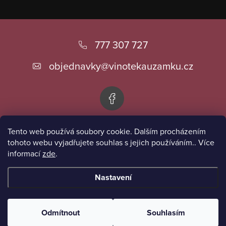
Z
á
777 307 727
p
objednavky
@
vinotekauzamku.cz
a
t
í
Tento web používá soubory cookie. Dalším procházením
Informace pro vás
tohoto webu vyjadřujete souhlas s jejich používáním.. Více
informací
zde
.
Přijímáme online platby
Nastavení
Copyright 2026
Vinotéka u zámku
. Všechna práva vyhrazena.
Odmítnout
Souhlasím
Vytvořil Shoptet