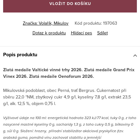
VLOŽIT DO KOŠÍKU
Značka:
Volařík, Mikulov
Kód produktu:
197063
Dotaz k produktu
Hlídací pes
Sdílet
Popis produktu
Zlatá medaile Valtické vinné trhy 2026. Zlatá medaile Grand Prix
Vinex 2026. Zlatá medaile Oenoforum 2026.
Mikulovská podoblast, obec Perná, trať Bergrus. Cukernatost při
sběru 22,0 °NM, zbytkový cukr 4,9 g/l, kyseliny 7,8 g/l, extrakt 23,5
g/l, alk. 12,5 %, objem 0,75 l.
V
ýživové údaje na 100 ml: energetická hodnota 323 kJ/77 kcal, tuky 0 g, z toho
nasycené mastné kyseliny 0 g, sacharidy 1,3 g, z toho cukry 0,5 g, bílkoviny 0
g, sůl 0 g.
Složení: hrozny, přírodní stabilizátor akáciová pryskyřice (tzv.
arabská guma, pomáhá vínu zachovat stabilitu a jemnější