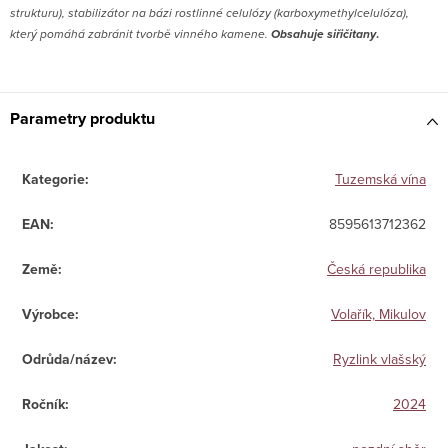
strukturu), stabilizátor na bázi rostlinné celulózy (karboxymethylcelulóza),
který pomáhá zabránit tvorbě vinného kamene.
Obsahuje s
iřičitany
.
Parametry produktu
Kategorie
:
Tuzemská vína
EAN
:
8595613712362
Země
:
Česká republika
Výrobce
:
Volařík, Mikulov
Odrůda/název
:
Ryzlink vlašský
Ročník
:
2024