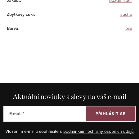
Jakost
:
pozdní sběr
Zbytkový cukr
:
suché
Barva
:
bílé
Aktuální novinky a slevy na váš e-mail
E-mail
PŘIHLÁSIT SE
Vložením e-mailu souhlasíte s
podmínkami ochrany osobních údajů